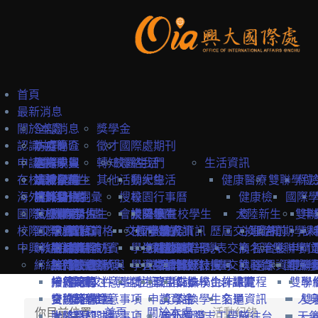
首頁
最新消息
關於本處
全部消息
獎學金
認識中興
防疫專區
本處簡介
徵才
國際處期刊
申請中興
國際學生
本處成員
選擇中興
轉知
校園生活
聯絡我們
生活資訊
在校境外學生
本地學生
法規彙編
認識台灣
境外學位生
其他
活動紀錄
興大生活
健康醫療
雙聯學位
保
海外教育計畫
教職員
中英雙語詞彙
認識台中
境外學位生
身分別
搜尋
校園行事曆
健康檢
國際
國際訪賓與學人
就學費用
交換學生計畫
國際學位生
外國新生
會議記錄
校園地圖
大陸學生
外國在校學生
大陸新生
查
雙聯
申
校際交流合作
國際訪賓
學費
申請簡章
國籍資格
抵台前
交換學校資訊
校內設施
國際學人
申請資訊
教務資訊
歷屆交換資訊
心理諮
抵台前
短期學人
課
中興教職員
締結合約
生活費
申請流程
關於國際訪賓
申請流程
抵台後
學生活動
海外地區
課程資訊
關於國際學人
姊妹校一覽表
選課資訊
交換名單
商
抵台後
雙聯學位
申請
締結合約
工作機會
熱門校統計
接待原則
締約注意事項
招生系所
統一證號與
學習生活
大陸地區
常見問題
交換教授計畫
海外教育計畫
工作證
姊妹校搜尋
交換心得
就醫資
選課資訊
國際學
申請
雙聯
常見問題
接待紀錄
締約流程
一般締約注意事項
申請文件
簽證
學生住宿
僑港澳生
歐盟Erasmus+計畫
居留證
姊妹校合作總覽
交換學生計畫流程
訊
雙聯
學
交換獎學金
合約範本
雙聯締約注意事項
提名推薦
學習華語
申請資訊
獎學金
交換學生名單
交通資訊
人
雙
你目前位置:
首頁
關於本處
活動紀錄
大陸簽約注意事項
聯絡窗口
常見問題
海外國際志工帶隊
申訴管道
前往台
天
一