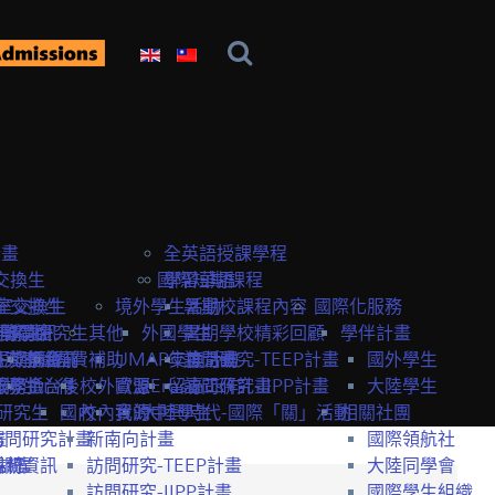
計畫
全英語授課學程
交換生
國際短期課程
學習華語
室交換生
室交換生
境外學生活動
暑期校課程內容
國際化服務
獎學金
研究生
申請資訊
訪問研究生
其他
外國學生
暑期學校精彩回顧
學伴計畫
生獎學金
短期課程
研究室資訊
抵台前
經費補助
UMAP交換計畫
年度活動
訪問研究-TEEP計畫
國外學生
服務
獎學金
交換生心得
抵台後
校外資源
歐盟Erasmus+計畫
留臺工作
訪問研究-IIPP計畫
大陸學生
研究生
國內
校內資源
我的中興時代-國際「關」活動
大陸學生
相關社團
畫
訪問研究計畫
新南向計畫
國際領航社
t計畫
系統
相關資訊
訪問研究-TEEP計畫
大陸同學會
訪問研究-IIPP計畫
國際學生組織