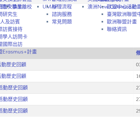
行開戶
驗室交換生
畢業離校
UMAP
辦理流程
澳洲New Colombo計
歐盟中心活動
問研究生
諮詢服務
臺灣歐洲聯盟
人及訪賓
常見問題
歐洲聯盟計畫
際訪賓接待
聯絡資訊
期學人訪問卡
理國際出訪
Erasmus+計畫
處活動歷史回顧
0
處活動歷史回顧
1
處活動歷史回顧
2
處活動歷史回顧
2
處活動歷史回顧
2