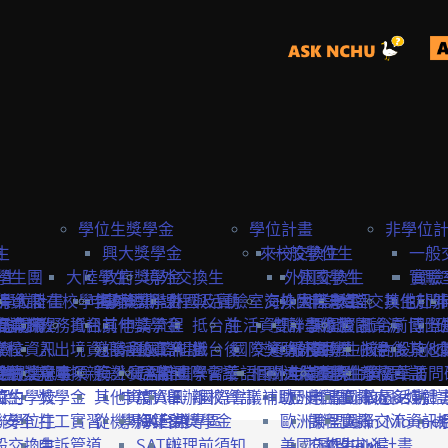
學位生獎學金
學位計畫
非學位
生
險
興大獎學金
來校交換生
一般學位生
一般
學生
學生團
大陸學生
政府獎學金
境外交換生
外國交換生
外國學生
實驗
實驗
學位計畫
請資訊
保
大陸在校學生
申請資訊
海外短期課程與活動
專案獎學金
外國及實驗室交換生
海外國際志工
大陸學生
申請資訊
大陸交換生
其他赴外
訪問
訪問卡
程資訊
申請流程
商業保
教務資訊
抵台前
其他獎學金
申請流程
抵台前
生活資訊
雙聯學位生
計畫緣起
課程資訊
校園資源
抵台前
博士
國際
流程
學校資訊
險
入出境資訊
邀請函&工作證
參與國際組織
活動資訊
抵台後
國際獎助計畫
交通資訊
服務目標
外國學生
交換生心得
抵台後
校內設施&
其他
生
要點
締約注意事項
雙聯獎學金
全民健
親屬探親
簽證&居留證
海外實習計畫
EAIE
主辦國際會議
學習華語
相關連結
國外
大陸交換生
申請資訊
大陸學生
國際化資源
離校資訊
學習華語
訪問
締約學校
位生
保
獎學金
其他資訊
申請資訊
APAIE
舉辦國際會議補助
離校資訊
歐洲聯盟Erasmus+計
歷史回顧
申請資訊
國際處多媒體
校園活動
身安全
聯學位生
打工實習
從機場到台中
學海築夢獎學金
NAFSA
入台證專區
歐洲聯盟Jean Monne
課程資訊
國際交流資訊
氣
般交換生
申訴管道
SATU
辦理前須知
美國Fulbright計畫
交換生心得
歐盟中心