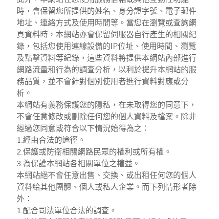
時，會保留您所提供的姓名、身分證字號、電子郵件
地址、連絡方式及使用時間等。當您在瀏覽或查詢網
頁資料時，本網站亦會保留伺服器自行產生的相關紀
錄，包括您使用連線設備的IP位址、使用時間、瀏覽
及點擊資料等紀錄，這些資料將提供本網站內部進行
網路流量和行為的調查分析，以利於提升本網站的服
務品質，並不會針對個別使用者進行資料對應或分
析。
本網站有義務保護您的隱私，在未取得您的同意下，
不會任意修改或刪除任何您的個人資料及檔案。除非
經過您同意或符合以下情況始得為之：
1.經由合法的途徑。
2.保護或防衛相關網路民眾的權利或所有權。
3.為保護本網站各相關單位之權益。
本網站絕不會任意出售、交換、或出租任何您的個人
資料給其他團體、個人或私人企業。而下列情形者除
外：
1.配合司法單位合法的調查。