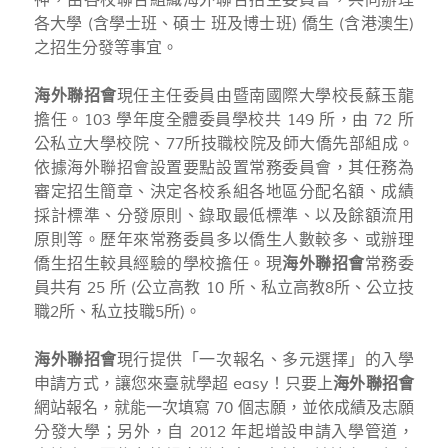
神，由各校聯合組織海外聯合招生委員會，共同辦理
各大學 (含學士班、碩士 班及博士班) 僑生 (含港澳生)
之招生分發等事宜。
海外聯招會
現任主任委員由暨南國際大學校長蘇玉龍
擔任。103 學年度全體委員學校共 149 所，由 72 所
公私立大學校院、77所技職校院及師大僑先部組成。
依據海外聯招會設置要點設置常務委員會，其任務為
審定招生簡章、決定各校系組各地區分配名額、成績
採計標準、分發原則、錄取最低標準、以及餘額流用
原則等。歷年來常務委員多以僑生人數較多、或辦理
僑生招生較具經驗的學校擔任。現
海外聯招會
常務委
員共有 25 所 (公立高教 10 所、私立高教8所、公立技
職2所、私立技職5所)。
海外聯招會
現行提供「一次報名、多元選擇」的入學
申請方式，讓您來臺就學超 easy！只要上
海外聯招會
網站報名，就能一次填寫 70 個志願，並依成績及志願
分發大學；另外，自 2012 年起增設申請入學管道，