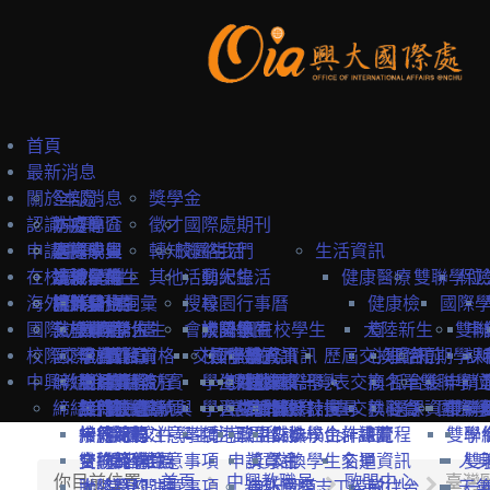
首頁
最新消息
關於本處
全部消息
獎學金
認識中興
防疫專區
本處簡介
徵才
國際處期刊
申請中興
國際學生
本處成員
選擇中興
轉知
校園生活
聯絡我們
生活資訊
在校境外學生
本地學生
法規彙編
認識台灣
境外學位生
其他
活動紀錄
興大生活
健康醫療
雙聯學位
保
海外教育計畫
教職員
中英雙語詞彙
認識台中
境外學位生
身分別
搜尋
校園行事曆
健康檢
國際
國際訪賓與學人
就學費用
交換學生計畫
國際學位生
外國新生
會議記錄
校園地圖
大陸學生
外國在校學生
大陸新生
查
雙聯
申
校際交流合作
國際訪賓
學費
申請簡章
國籍資格
抵台前
交換學校資訊
校內設施
國際學人
申請資訊
教務資訊
歷屆交換資訊
心理諮
抵台前
短期學人
課
中興教職員
締結合約
生活費
申請流程
關於國際訪賓
申請流程
抵台後
學生活動
海外地區
課程資訊
關於國際學人
姊妹校一覽表
選課資訊
交換名單
商
抵台後
雙聯學位
申請
締結合約
工作機會
熱門校統計
接待原則
締約注意事項
招生系所
統一證號與
學習生活
大陸地區
常見問題
交換教授計畫
海外教育計畫
工作證
姊妹校搜尋
交換心得
就醫資
選課資訊
國際學
申請
雙聯
常見問題
接待紀錄
締約流程
一般締約注意事項
申請文件
簽證
學生住宿
僑港澳生
歐盟Erasmus+計畫
居留證
姊妹校合作總覽
交換學生計畫流程
訊
雙聯
學
交換獎學金
合約範本
雙聯締約注意事項
提名推薦
學習華語
申請資訊
獎學金
交換學生名單
交通資訊
人
雙
你目前位置:
首頁
中興教職員
歐盟中心
臺灣
大陸簽約注意事項
聯絡窗口
常見問題
海外國際志工帶隊
申訴管道
前往台
天
一