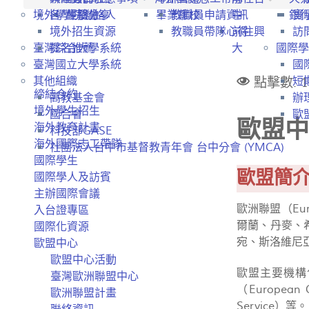
境外學生招生
各學院聯絡人
經驗分享
畢業離校
教職員申請資訊
中
銀
實
境外招生資源
教職員帶隊心得
前往興
訪
臺灣綜合大學系統
提名推薦
大
國際學
臺灣國立大學系統
國
點擊數: 1
其他組織
短
締結合約
高教基金會
辦
境外學生招生
國合會
歐盟
歐盟中
海外教育計畫
科技部GASE
海外國際志工帶隊
社團法人台中市基督教青年會 台中分會 (YMCA)
國際學生
歐盟簡
國際學人及訪賓
主辦國際會議
歐洲聯盟（Eu
入台證專區
爾蘭、丹麥、
國際化資源
宛、斯洛維尼
歐盟中心
歐盟中心活動
歐盟主要機構包括
臺灣歐洲聯盟中心
（European
歐洲聯盟計畫
Service）等。