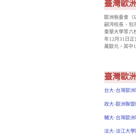
臺灣歐
歐洲執委會（
嗣涔校長、包
東華大學等六
年12月31日
萬歐元，其中
臺灣歐
台大-台灣歐
政大-歐洲聯
輔大-台灣歐洲
淡大-淡江大