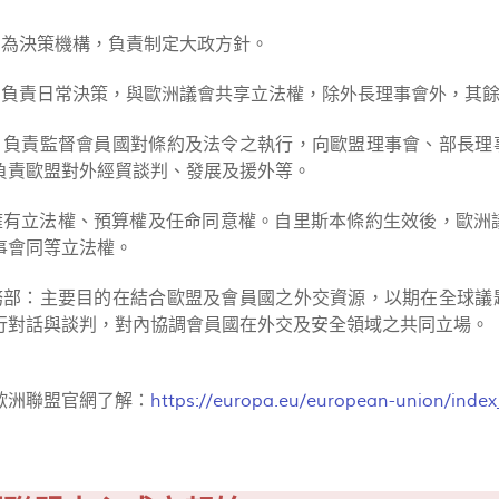
：為決策機構，負責制定大政方針。
：負責日常決策，與歐洲議會共享立法權，除外長理事會外，其
：負責監督會員國對條約及法令之執行，向歐盟理事會、部長理
負責歐盟對外經貿談判、發展及援外等。
擁有立法權、預算權及任命同意權。自里斯本條約生效後，歐洲
事會同等立法權。
務部：主要目的在結合歐盟及會員國之外交資源，以期在全球議
行對話與談判，對內協調會員國在外交及安全領域之共同立場。
歐洲聯盟官網了解：
https://europa.eu/european-union/inde