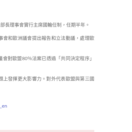
餘部長理事會實行主席國輪任制，任期半年。
事會和歐洲議會提出報告和立法動議，處理歐
議會對歐盟80％法案已透過「共同決定程序」
題上發揮更大影響力。對外代表歐盟與第三國
x_en