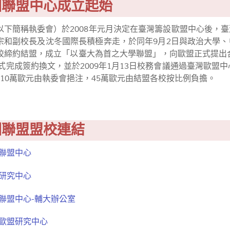
洲聯盟中心成立起始
以下簡稱執委會）於2008年元月決定在臺灣籌設歐盟中心後，
宗和副校長及沈冬國際長積極奔走，於同年9月2日與政治大學
校締約結盟，成立「以臺大為首之大學聯盟」，向歐盟正式提出合
正式完成簽約換文，並於2009年1月13日校務會議通過臺灣歐盟中心
110萬歐元由執委會挹注，45萬歐元由結盟各校按比例負擔。
洲聯盟盟校連結
洲聯盟中心
盟研究中心
聯盟中心-輔大辦公室
學歐盟研究中心