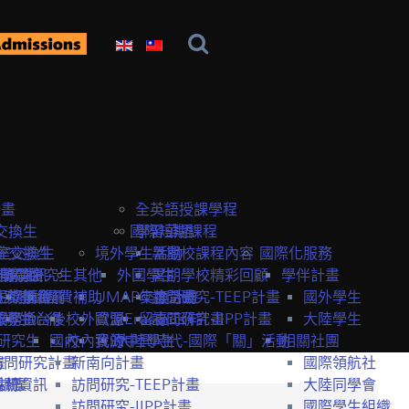
計畫
全英語授課學程
交換生
國際短期課程
學習華語
室交換生
室交換生
境外學生活動
暑期校課程內容
國際化服務
獎學金
研究生
申請資訊
訪問研究生
其他
外國學生
暑期學校精彩回顧
學伴計畫
生獎學金
短期課程
研究室資訊
抵台前
經費補助
UMAP交換計畫
年度活動
訪問研究-TEEP計畫
國外學生
服務
獎學金
交換生心得
抵台後
校外資源
歐盟Erasmus+計畫
留臺工作
訪問研究-IIPP計畫
大陸學生
研究生
國內
校內資源
我的中興時代-國際「關」活動
大陸學生
相關社團
畫
訪問研究計畫
新南向計畫
國際領航社
t計畫
系統
相關資訊
訪問研究-TEEP計畫
大陸同學會
訪問研究-IIPP計畫
國際學生組織