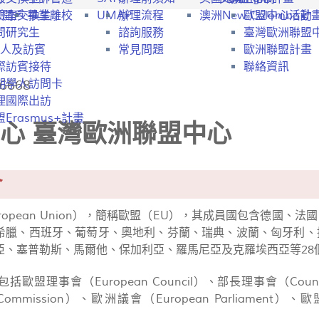
行開戶
驗室交換生
畢業離校
UMAP
辦理流程
澳洲New Colombo計
歐盟中心活動
問研究生
諮詢服務
臺灣歐洲聯盟
人及訪賓
常見問題
歐洲聯盟計畫
際訪賓接待
聯絡資訊
6668
期學人訪問卡
理國際出訪
Erasmus+計畫
心 臺灣歐洲聯盟中心
介
ropean Union），簡稱歐盟（EU），其成員國包含德國
希臘、西班牙、葡萄牙、奧地利、芬蘭、瑞典、波蘭、匈牙利、
亞、塞普勒斯、馬爾他、保加利亞、羅馬尼亞及克羅埃西亞等28
歐盟理事會（European Council）、部長理事會（Council 
 Commission）、歐洲議會（European Parliament）、歐盟