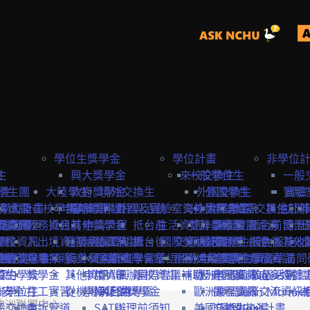
學位生獎學金
學位計畫
非學位
生
險
興大獎學金
來校交換生
一般學位生
一般
學生
學生團
大陸學生
政府獎學金
境外交換生
外國交換生
外國學生
實驗
實驗
學位計畫
請資訊
保
大陸在校學生
申請資訊
海外短期課程與活動
專案獎學金
外國及實驗室交換生
海外國際志工
大陸學生
申請資訊
大陸交換生
其他赴外
訪問
訪問卡
程資訊
申請流程
商業保
教務資訊
抵台前
其他獎學金
申請流程
抵台前
生活資訊
雙聯學位生
計畫緣起
課程資訊
校園資源
抵台前
博士
國際
流程
學校資訊
險
入出境資訊
邀請函&工作證
參與國際組織
活動資訊
抵台後
國際獎助計畫
交通資訊
服務目標
外國學生
交換生心得
抵台後
校內設施&
其他
生
要點
締約注意事項
雙聯獎學金
全民健
親屬探親
簽證&居留證
海外實習計畫
EAIE
主辦國際會議
學習華語
相關連結
國外
大陸交換生
申請資訊
大陸學生
國際化資源
離校資訊
學習華語
訪問
締約學校
位生
保
獎學金
其他資訊
申請資訊
APAIE
舉辦國際會議補助
離校資訊
歐洲聯盟Erasmus+計
歷史回顧
申請資訊
國際處多媒體
校園活動
身安全
聯學位生
打工實習
從機場到台中
學海築夢獎學金
NAFSA
入台證專區
歐洲聯盟Jean Monne
課程資訊
國際交流資訊
歐洲聯盟中心
氣
般交換生
申訴管道
SATU
辦理前須知
美國Fulbright計畫
交換生心得
歐盟中心