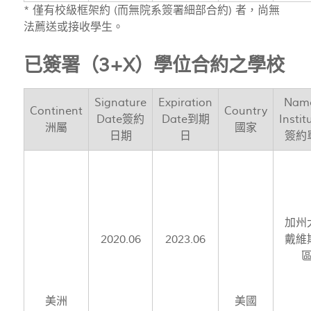
* 僅有校級框架約 (而無院系簽署細部合約) 者，尚無
法薦送或接收學生。
已簽署（3+X）學位合約之學校
Signature
Expiration
Name
Continent
Country
Date簽約
Date到期
Instit
洲屬
國家
日期
日
簽約
加州
2020.06
2023.06
戴維
美洲
美國