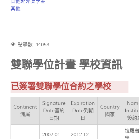
其他赴外獎學金
其他
點擊數: 44053
雙聯學位計畫 學校資訊
已簽署雙聯學位合約之學校
Signature
Expiration
Name
Continent
Country
Date簽約
Date到期
Instit
洲屬
國家
日期
日
簽約
拉羅
2007.01
2012.12
學