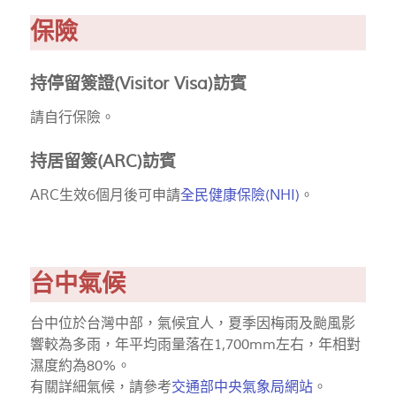
保險
持停留簽證(Visitor Visa)訪賓
請自行保險。
持居留簽(ARC)訪賓
ARC生效6個月後可申請
全民健康保險(NHI)
。
台中氣候
台中位於台灣中部，氣候宜人，夏季因梅雨及颱風影
響較為多雨，年平均雨量落在1,700mm左右，年相對
濕度約為80%。
有關詳細氣候，請參考
交通部中央氣象局網站
。