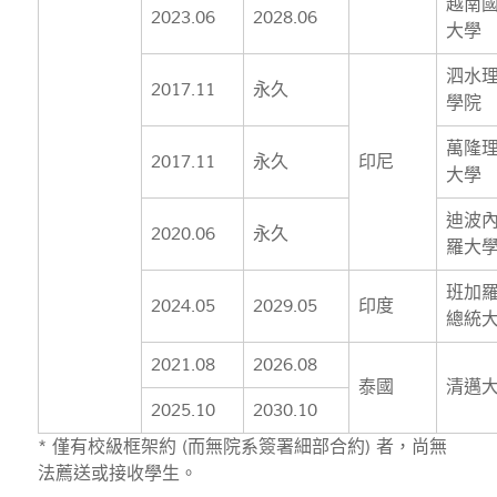
越南
2023.06
2028.06
大學
泗水
2017.11
永久
學院
萬隆
2017.11
永久
印尼
大學
迪波
2020.06
永久
羅大
班加
2024.05
2029.05
印度
總統
2021.08
2026.08
泰國
清邁
2025.10
2030.10
* 僅有校級框架約 (而無院系簽署細部合約) 者，尚無
法薦送或接收學生。