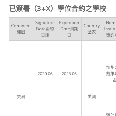
已簽署（3+X）學位合約之學校
Signature
Expiration
Name
Continent
Country
Date簽約
Date到期
Instit
洲屬
國家
日期
日
簽約
加州
2020.06
2023.06
戴維
美洲
美國
猶他