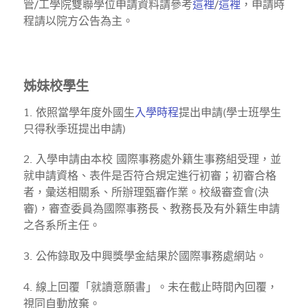
管/工學院雙聯學位申請資料請參考
這裡
/
這裡
，申請時
程請以院方公告為主。
姊妹校學生
1. 依照當學年度外國生
入學時程
提出申請(學士班學生
只得秋季班提出申請)
2. 入學申請由本校 國際事務處外籍生事務組受理，並
就申請資格、表件是否符合規定進行初審；初審合格
者，彙送相關系、所辦理甄審作業。校級審查會(決
審)，審查委員為國際事務長、教務長及有外籍生申請
之各系所主任。
3. 公佈錄取及中興獎學金結果於國際事務處網站。
4. 線上回覆「就讀意願書」。未在截止時間內回覆，
視同自動放棄。