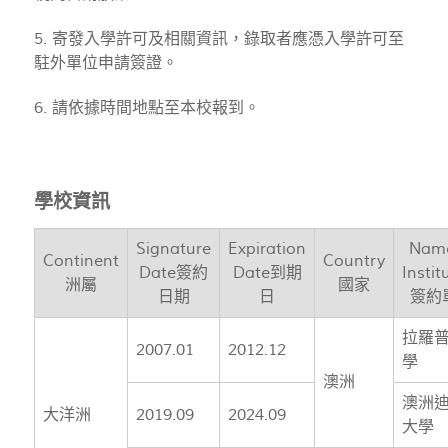
5. 寄發入學許可及相關資訊，錄取者應憑入學許可至
駐外單位申請簽證。
6. 請依據時間地點至本校報到。
學校資訊
Signature
Expiration
Name
Continent
Country
Date簽約
Date到期
Instit
洲屬
國家
日期
日
簽約
拉羅
2007.01
2012.12
學
澳洲
澳洲
大洋洲
2019.09
2024.09
大學