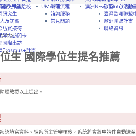
行開戶
驗室交換生
畢業離校
UMAP
辦理流程
澳洲New Colombo計
歐盟中心活動
問研究生
諮詢服務
臺灣歐洲聯盟
人及訪賓
常見問題
歐洲聯盟計畫
際訪賓接待
聯絡資訊
5452
期學人訪問卡
理國際出訪
Erasmus+計畫
位生 國際學位生提名推薦
格
助理教授以上提出。
程
系統填寫資料。經系所主管審核後，系統將會將申請件自動送至