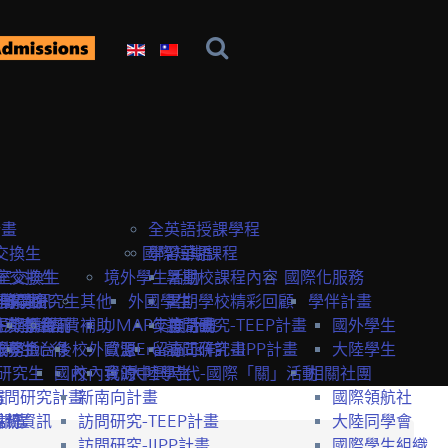
計畫
全英語授課學程
交換生
國際短期課程
學習華語
室交換生
室交換生
境外學生活動
暑期校課程內容
國際化服務
獎學金
研究生
申請資訊
訪問研究生
其他
外國學生
暑期學校精彩回顧
學伴計畫
生獎學金
短期課程
研究室資訊
抵台前
經費補助
UMAP交換計畫
年度活動
訪問研究-TEEP計畫
國外學生
服務
獎學金
交換生心得
抵台後
校外資源
歐盟Erasmus+計畫
留臺工作
訪問研究-IIPP計畫
大陸學生
研究生
國內
校內資源
我的中興時代-國際「關」活動
大陸學生
相關社團
畫
訪問研究計畫
新南向計畫
國際領航社
t計畫
系統
相關資訊
訪問研究-TEEP計畫
大陸同學會
訪問研究-IIPP計畫
國際學生組織