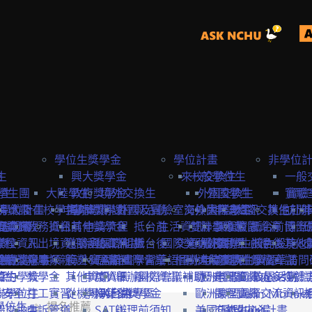
學位生獎學金
學位計畫
非學位
生
險
興大獎學金
來校交換生
一般學位生
一般
學生
學生團
大陸學生
政府獎學金
境外交換生
外國交換生
外國學生
實驗
實驗
學位計畫
請資訊
保
大陸在校學生
申請資訊
海外短期課程與活動
專案獎學金
外國及實驗室交換生
海外國際志工
大陸學生
申請資訊
大陸交換生
其他赴外
訪問
訪問卡
程資訊
申請流程
商業保
教務資訊
抵台前
其他獎學金
申請流程
抵台前
生活資訊
雙聯學位生
計畫緣起
課程資訊
校園資源
抵台前
博士
國際
流程
學校資訊
險
入出境資訊
邀請函&工作證
參與國際組織
活動資訊
抵台後
國際獎助計畫
交通資訊
服務目標
外國學生
交換生心得
抵台後
校內設施&
其他
生
要點
締約注意事項
雙聯獎學金
全民健
親屬探親
簽證&居留證
海外實習計畫
EAIE
主辦國際會議
學習華語
相關連結
國外
大陸交換生
申請資訊
大陸學生
國際化資源
離校資訊
學習華語
訪問
締約學校
位生
保
獎學金
其他資訊
申請資訊
APAIE
舉辦國際會議補助
離校資訊
歐洲聯盟Erasmus+計
歷史回顧
申請資訊
國際處多媒體
校園活動
身安全
聯學位生
打工實習
從機場到台中
學海築夢獎學金
NAFSA
入台證專區
歐洲聯盟Jean Monne
課程資訊
國際交流資訊
學位生
提名推薦
氣
般交換生
申訴管道
SATU
辦理前須知
美國Fulbright計畫
交換生心得
歐盟中心