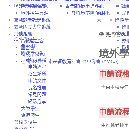
境外學生招生
各學院聯絡人
經驗分享
畢業離校
教職員申請資訊
中
銀
實
境外招生資源
教職員帶隊心得
前往興
訪
臺灣綜合大學系統
提名推薦
大
國際學
臺灣國立大學系統
國
點擊數: 1
其他組織
短
境外學位生
高教基金會
辦
身分別
國合會
歐盟
境外學
國際學位生
科技部GASE
國籍資格
社團法人台中市基督教青年會 台中分會 (YMCA)
申請流程
申請資
招生系所
申請文件
需由本校專任
提名推薦
常見問題
經驗分享
大陸學生
申請流
僑港澳生
雙聯學位生
由推薦老師至