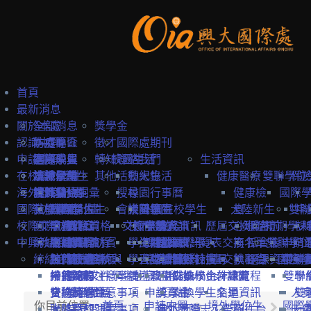
首頁
最新消息
關於本處
全部消息
獎學金
認識中興
防疫專區
本處簡介
徵才
國際處期刊
申請中興
國際學生
本處成員
選擇中興
轉知
校園生活
聯絡我們
生活資訊
在校境外學生
本地學生
法規彙編
認識台灣
境外學位生
其他
活動紀錄
興大生活
健康醫療
雙聯學位
保
海外教育計畫
教職員
中英雙語詞彙
認識台中
境外學位生
身分別
搜尋
校園行事曆
健康檢
國際
國際訪賓與學人
就學費用
交換學生計畫
國際學位生
外國新生
會議記錄
校園地圖
大陸學生
外國在校學生
大陸新生
查
雙聯
申
校際交流合作
國際訪賓
學費
申請簡章
國籍資格
抵台前
交換學校資訊
校內設施
國際學人
申請資訊
教務資訊
歷屆交換資訊
心理諮
抵台前
短期學人
課
中興教職員
締結合約
生活費
申請流程
關於國際訪賓
申請流程
抵台後
學生活動
海外地區
課程資訊
關於國際學人
姊妹校一覽表
選課資訊
交換名單
商
抵台後
雙聯學位
申請
締結合約
工作機會
熱門校統計
接待原則
締約注意事項
招生系所
統一證號與
學習生活
大陸地區
常見問題
交換教授計畫
海外教育計畫
工作證
姊妹校搜尋
交換心得
就醫資
選課資訊
國際學
申請
雙聯
常見問題
接待紀錄
締約流程
一般締約注意事項
申請文件
簽證
學生住宿
僑港澳生
歐盟Erasmus+計畫
居留證
姊妹校合作總覽
交換學生計畫流程
訊
雙聯
學
交換獎學金
合約範本
雙聯締約注意事項
提名推薦
學習華語
申請資訊
獎學金
交換學生名單
交通資訊
人
雙
你目前位置:
首頁
申請中興
境外學位生
國際
大陸簽約注意事項
聯絡窗口
常見問題
海外國際志工帶隊
申訴管道
前往台
天
一