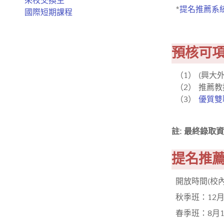
來校交換生
*
提名推薦系統
國際短期課程
預核可項
（1） (興
（2） 推薦
（3）
優質雙
註: 最終錄
提名推
開放時間(校內
秋季班：12月
春季班：8月1