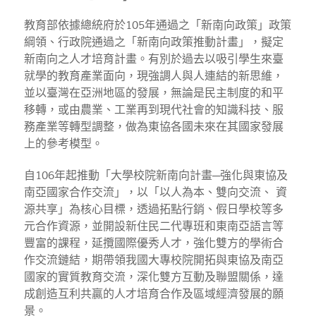
教育部依據總統府於105年通過之「新南向政策」政策
綱領、行政院通過之「新南向政策推動計畫」，擬定
新南向之人才培育計畫。有別於過去以吸引學生來臺
就學的教育產業面向，現強調人與人連結的新思維，
並以臺灣在亞洲地區的發展，無論是民主制度的和平
移轉，或由農業、工業再到現代社會的知識科技、服
務產業等轉型調整，做為東協各國未來在其國家發展
上的參考模型。
自106年起推動「大學校院新南向計畫─強化與東協及
南亞國家合作交流」，以「以人為本、雙向交流、 資
源共享」為核心目標，透過拓點行銷、假日學校等多
元合作資源，並開設新住民二代專班和東南亞語言等
豐富的課程，延攬國際優秀人才，強化雙方的學術合
作交流鏈結，期帶領我國大專校院開拓與東協及南亞
國家的實質教育交流，深化雙方互動及聯盟關係，達
成創造互利共贏的人才培育合作及區域經濟發展的願
景。