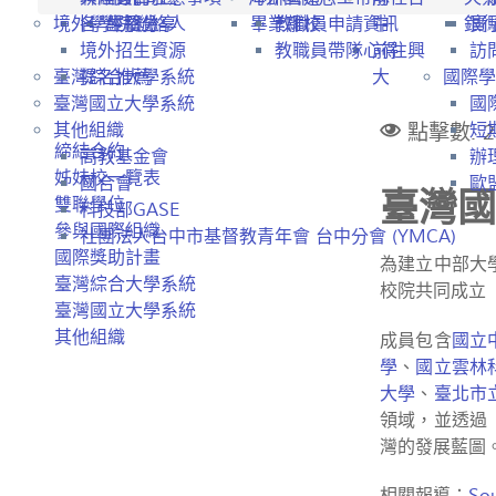
境外學生招生
各學院聯絡人
經驗分享
畢業離校
教職員申請資訊
中
銀
實
境外招生資源
教職員帶隊心得
前往興
訪
臺灣綜合大學系統
提名推薦
大
國際學
臺灣國立大學系統
國
點擊數: 2
其他組織
短
締結合約
高教基金會
辦
姊妹校一覽表
國合會
歐盟
臺灣
雙聯學位
科技部GASE
參與國際組織
社團法人台中市基督教青年會 台中分會 (YMCA)
國際獎助計畫
為建立中部大
臺灣綜合大學系統
校院共同成立
臺灣國立大學系統
其他組織
成員包含
國立
學
、
國立雲林
大學
、
臺北市
領域，並透過
灣的發展藍圖