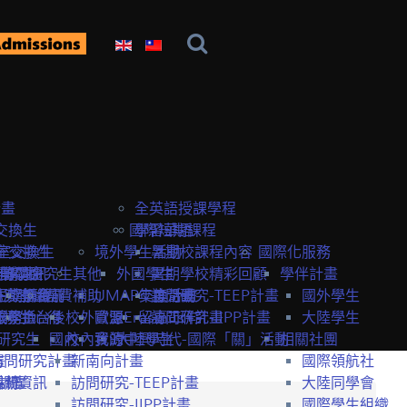
計畫
全英語授課學程
交換生
國際短期課程
學習華語
室交換生
室交換生
境外學生活動
暑期校課程內容
國際化服務
獎學金
研究生
申請資訊
訪問研究生
其他
外國學生
暑期學校精彩回顧
學伴計畫
生獎學金
短期課程
研究室資訊
抵台前
經費補助
UMAP交換計畫
年度活動
訪問研究-TEEP計畫
國外學生
服務
獎學金
交換生心得
抵台後
校外資源
歐盟Erasmus+計畫
留臺工作
訪問研究-IIPP計畫
大陸學生
研究生
國內
校內資源
我的中興時代-國際「關」活動
大陸學生
相關社團
畫
訪問研究計畫
新南向計畫
國際領航社
t計畫
系統
相關資訊
訪問研究-TEEP計畫
大陸同學會
訪問研究-IIPP計畫
國際學生組織