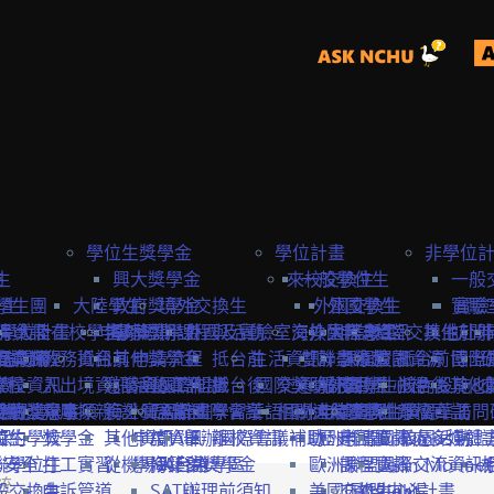
學位生獎學金
學位計畫
非學位
生
險
興大獎學金
來校交換生
一般學位生
一般
學生
學生團
大陸學生
政府獎學金
境外交換生
外國交換生
外國學生
實驗
實驗
學位計畫
請資訊
保
大陸在校學生
申請資訊
海外短期課程與活動
專案獎學金
外國及實驗室交換生
海外國際志工
大陸學生
申請資訊
大陸交換生
其他赴外
訪問
訪問卡
程資訊
申請流程
商業保
教務資訊
抵台前
其他獎學金
申請流程
抵台前
生活資訊
雙聯學位生
計畫緣起
課程資訊
校園資源
抵台前
博士
國際
流程
學校資訊
險
入出境資訊
邀請函&工作證
參與國際組織
活動資訊
抵台後
國際獎助計畫
交通資訊
服務目標
外國學生
交換生心得
抵台後
校內設施&
其他
生
要點
締約注意事項
雙聯獎學金
全民健
親屬探親
簽證&居留證
海外實習計畫
EAIE
主辦國際會議
學習華語
相關連結
國外
大陸交換生
申請資訊
大陸學生
國際化資源
離校資訊
學習華語
訪問
締約學校
位生
保
獎學金
其他資訊
申請資訊
APAIE
舉辦國際會議補助
離校資訊
歐洲聯盟Erasmus+計
歷史回顧
申請資訊
國際處多媒體
校園活動
身安全
聯學位生
打工實習
從機場到台中
學海築夢獎學金
NAFSA
入台證專區
歐洲聯盟Jean Monne
課程資訊
國際交流資訊
統
氣
般交換生
申訴管道
SATU
辦理前須知
美國Fulbright計畫
交換生心得
歐盟中心