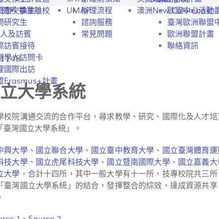
行開戶
驗室交換生
畢業離校
UMAP
辦理流程
澳洲New Colombo計
歐盟中心活動
問研究生
諮詢服務
臺灣歐洲聯盟
人及訪賓
常見問題
歐洲聯盟計畫
際訪賓接待
聯絡資訊
1148
期學人訪問卡
理國際出訪
Erasmus+計畫
國立大學系統
學校院溝通交流的合作平台，尋求教學、研究、國際化及人才培
「臺灣國立大學系統」。
中興大學
、
國立聯合大學
、
國立臺中教育大學
、
國立臺灣體育運
科技大學
、
國立虎尾科技大學
、
國立暨南國際大學
、
國立嘉義大
立大學
，合計十四所，其中一般大學有十一所，技專校院共三所
「臺灣國立大學系統」的結合，發揮整合的綜效，達成資源共享
。