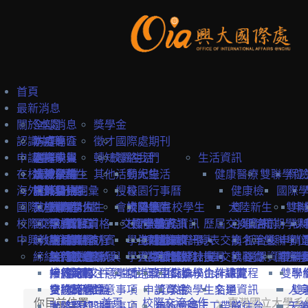
首頁
最新消息
關於本處
全部消息
獎學金
認識中興
防疫專區
本處簡介
徵才
國際處期刊
申請中興
國際學生
本處成員
選擇中興
轉知
校園生活
聯絡我們
生活資訊
在校境外學生
本地學生
法規彙編
認識台灣
境外學位生
其他
活動紀錄
興大生活
健康醫療
雙聯學位
保
海外教育計畫
教職員
中英雙語詞彙
認識台中
境外學位生
身分別
搜尋
校園行事曆
健康檢
國際
國際訪賓與學人
就學費用
交換學生計畫
國際學位生
外國新生
會議記錄
校園地圖
大陸學生
外國在校學生
大陸新生
查
雙聯
申
校際交流合作
國際訪賓
學費
申請簡章
國籍資格
抵台前
交換學校資訊
校內設施
國際學人
申請資訊
教務資訊
歷屆交換資訊
心理諮
抵台前
短期學人
課
中興教職員
締結合約
生活費
申請流程
關於國際訪賓
申請流程
抵台後
學生活動
海外地區
課程資訊
關於國際學人
姊妹校一覽表
選課資訊
交換名單
商
抵台後
雙聯學位
申請
締結合約
工作機會
熱門校統計
接待原則
締約注意事項
招生系所
統一證號與
學習生活
大陸地區
常見問題
交換教授計畫
海外教育計畫
工作證
姊妹校搜尋
交換心得
就醫資
選課資訊
國際學
申請
雙聯
常見問題
接待紀錄
締約流程
一般締約注意事項
申請文件
簽證
學生住宿
僑港澳生
歐盟Erasmus+計畫
居留證
姊妹校合作總覽
交換學生計畫流程
訊
雙聯
學
交換獎學金
合約範本
雙聯締約注意事項
提名推薦
學習華語
申請資訊
獎學金
交換學生名單
交通資訊
人
雙
你目前位置:
首頁
校際交流合作
臺灣國立大學系
大陸簽約注意事項
聯絡窗口
常見問題
海外國際志工帶隊
申訴管道
前往台
天
一