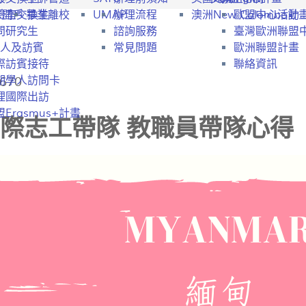
行開戶
驗室交換生
畢業離校
UMAP
辦理流程
澳洲New Colombo計
歐盟中心活動
問研究生
諮詢服務
臺灣歐洲聯盟
人及訪賓
常見問題
歐洲聯盟計畫
際訪賓接待
聯絡資訊
670
期學人訪問卡
理國際出訪
Erasmus+計畫
際志工帶隊 教職員帶隊心得