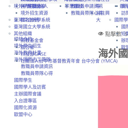
境外學生招生
各學院聯絡人
經驗分享
畢業離校
教職員申請資訊
中
銀
實
境外招生資源
教職員帶隊心得
前往興
訪
臺灣綜合大學系統
提名推薦
大
國際學
臺灣國立大學系統
國
點擊數: 5
其他組織
短
締結合約
高教基金會
辦
境外學生招生
國合會
歐盟
海外國
海外教育計畫
科技部GASE
海外國際志工帶隊
社團法人台中市基督教青年會 台中分會 (YMCA)
教職員申請資訊
教職員帶隊心得
國際學生
國際學人及訪賓
主辦國際會議
入台證專區
國際化資源
歐盟中心