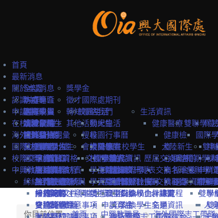
首頁
最新消息
關於本處
全部消息
獎學金
認識中興
防疫專區
本處簡介
徵才
國際處期刊
申請中興
國際學生
本處成員
選擇中興
轉知
校園生活
聯絡我們
生活資訊
在校境外學生
本地學生
法規彙編
認識台灣
境外學位生
其他
活動紀錄
興大生活
健康醫療
雙聯學位
保
海外教育計畫
教職員
中英雙語詞彙
認識台中
境外學位生
身分別
搜尋
校園行事曆
健康檢
國際
國際訪賓與學人
就學費用
交換學生計畫
國際學位生
外國新生
會議記錄
校園地圖
大陸學生
外國在校學生
大陸新生
查
雙聯
申
校際交流合作
國際訪賓
學費
申請簡章
國籍資格
抵台前
交換學校資訊
校內設施
國際學人
申請資訊
教務資訊
歷屆交換資訊
心理諮
抵台前
短期學人
課
中興教職員
締結合約
生活費
申請流程
關於國際訪賓
申請流程
抵台後
學生活動
海外地區
課程資訊
關於國際學人
姊妹校一覽表
選課資訊
交換名單
商
抵台後
雙聯學位
申請
締結合約
工作機會
熱門校統計
接待原則
締約注意事項
招生系所
統一證號與
學習生活
大陸地區
常見問題
交換教授計畫
海外教育計畫
工作證
姊妹校搜尋
交換心得
就醫資
選課資訊
國際學
申請
雙聯
常見問題
接待紀錄
締約流程
一般締約注意事項
申請文件
簽證
學生住宿
僑港澳生
歐盟Erasmus+計畫
居留證
姊妹校合作總覽
交換學生計畫流程
訊
雙聯
學
交換獎學金
合約範本
雙聯締約注意事項
提名推薦
學習華語
申請資訊
獎學金
交換學生名單
交通資訊
人
雙
你目前位置:
首頁
中興教職員
海外國際志工帶隊
大陸簽約注意事項
聯絡窗口
常見問題
海外國際志工帶隊
申訴管道
前往台
天
一