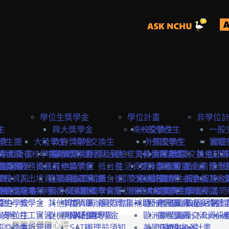
學位生獎學金
學位計畫
非學位
生
險
興大獎學金
來校交換生
一般學位生
一般
學生
學生團
大陸學生
政府獎學金
境外交換生
外國交換生
外國學生
實驗
實驗
學位計畫
請資訊
保
大陸在校學生
申請資訊
海外短期課程與活動
專案獎學金
外國及實驗室交換生
海外國際志工
大陸學生
申請資訊
大陸交換生
其他赴外
訪問
訪問卡
程資訊
申請流程
商業保
教務資訊
抵台前
其他獎學金
申請流程
抵台前
生活資訊
雙聯學位生
計畫緣起
課程資訊
校園資源
抵台前
博士
國際
流程
學校資訊
險
入出境資訊
邀請函&工作證
參與國際組織
活動資訊
抵台後
國際獎助計畫
交通資訊
服務目標
外國學生
交換生心得
抵台後
校內設施&
其他
生
要點
締約注意事項
雙聯獎學金
全民健
親屬探親
簽證&居留證
海外實習計畫
EAIE
主辦國際會議
學習華語
相關連結
國外
大陸交換生
申請資訊
大陸學生
國際化資源
離校資訊
學習華語
訪問
締約學校
位生
保
獎學金
其他資訊
申請資訊
APAIE
舉辦國際會議補助
離校資訊
歐洲聯盟Erasmus+計
歷史回顧
申請資訊
國際處多媒體
校園活動
身安全
聯學位生
打工實習
從機場到台中
學海築夢獎學金
NAFSA
入台證專區
歐洲聯盟Jean Monne
課程資訊
國際交流資訊
教職員帶隊心得
氣
般交換生
申訴管道
SATU
辦理前須知
美國Fulbright計畫
交換生心得
歐盟中心