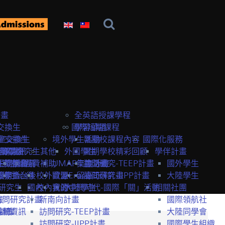
計畫
全英語授課學程
交換生
國際短期課程
學習華語
室交換生
室交換生
境外學生活動
暑期校課程內容
國際化服務
獎學金
研究生
申請資訊
訪問研究生
其他
外國學生
暑期學校精彩回顧
學伴計畫
生獎學金
短期課程
研究室資訊
抵台前
經費補助
UMAP交換計畫
年度活動
訪問研究-TEEP計畫
國外學生
服務
獎學金
交換生心得
抵台後
校外資源
歐盟Erasmus+計畫
留臺工作
訪問研究-IIPP計畫
大陸學生
研究生
國內
校內資源
我的中興時代-國際「關」活動
大陸學生
相關社團
畫
訪問研究計畫
新南向計畫
國際領航社
t計畫
系統
相關資訊
訪問研究-TEEP計畫
大陸同學會
訪問研究-IIPP計畫
國際學生組織