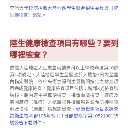
查詢
大學校院招收大陸地區學生聯合招生委員會（陸
生聯招會）網站
。
陸生健康檢查項目有哪些？要到
哪裡檢查？
依據大陸地區人民來臺就讀專科以上學校辦法第
10
條
第
4
項規定，大陸地區學生至遲應於入境後
7
日內至國
內指定醫院，依中央衛生福利主管機關指定之檢查項
目完成健康檢查。健康檢查項目包括：胸部X光檢查肺
結核、腸內寄生蟲糞便檢查、梅毒血清檢查、麻疹及
德國麻疹（風疹）之抗體陽性檢驗報告或預防接種證
明及漢生（麻風）病視診檢查。
健康檢查項目表請查
詢衛生福利部105年5月11日部授疾字第1052100135
號公告下載附件
。