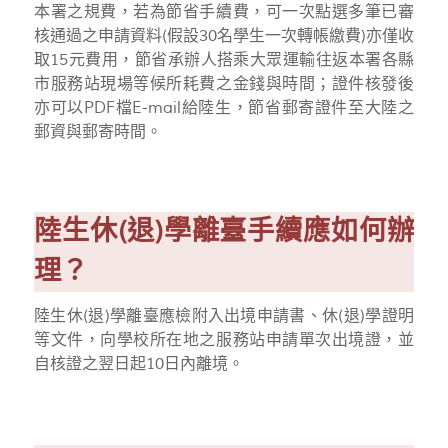
本署之規費，若為節省手續費，可一次點選多筆已審
核通過之申請資料(假設30名學生一次轉帳繳費)亦僅收
取15元費用，節省承辦人搭乘大眾運輸往返本署各縣
市服務站現場等候所耗費之金錢與時間；證件核發後
亦可以PDF檔E-mail給陸生，節省郵寄證件至大陸之
郵資與郵寄時間。
陸生休(退)學離臺手續應如何辦
理？
陸生休
(
退
)
學離臺應檢附入出境申請書、休
(
退
)
學證明
等文件，向學校所在地之服務站申請單次出境證，並
自核證之翌日起
10
日內離境。