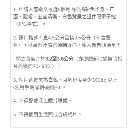
1. 申請人應繳交最近6個月內所攝彩色半身、正
面、脫帽、五官清晰、
白色背景
之證件照電子檔
（JPG格式）。
2. 照片格式：直4.5公分且橫3.5公分（不含邊
框），以頭部及肩膀頂端近拍，使人像自頭頂至下
顎之長度介於
3.2至3.6公分
（亦即臉部佔據整張相
片面積的70~80%）。
3. 相片背景需為
白色
，且解析度至少300dpi以上
(勿用手機或相機翻拍) 。
4. 不得配戴深色鏡片眼鏡。
5. 不得使用生活照或合成相片。