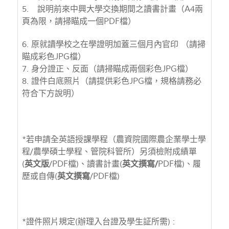
5. 說明前來中興大學交換期間之讀書計畫（A4兩
頁為限，請掃瞄成一個PDF檔）
6. 原就讀學校之在學證明加蓋三個月內官印 （請掃
瞄成彩色JPG檔）
7. 身分證正、反面（請掃瞄成兩個彩色JPG檔）
8. 證件白底照片（請提供彩色JPG檔，規格請務必
符合下方說明）
*若申請全英語授課學程（農資院國際農企業學士學
程/農學碩士學程、管院科管所）另須檢附成績單
(
英文版
/PDF檔)、讀書計畫(
英文撰寫/
PDF檔)、履
歷或自傳(
英文撰寫
/PDF檔)
*證件照片規定(辦理入台證及學生証所需) :