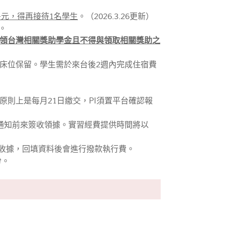
多元，得再接待1名學生
。（2026.3.26更新）
。
領台灣相關獎助學金且不得與領取相關獎助之
床位保留。學生需於來台後2週內完成住宿費
則上是每月21日繳交，PI須置平台確認報
通知前來簽收領據。實習經費提供時間將以
款收據，回填資料後會進行撥款執行費。
份。