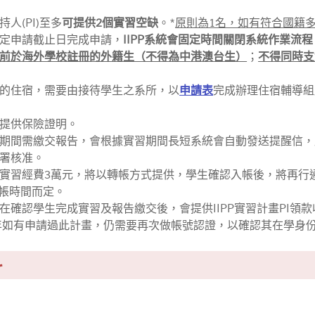
人(PI)至多
可提供2個實習空缺
。*
原則為1名，如有符合國籍
定申請截止日完成申請，
IIPP系統會固定時間關閉系統作業流程
前於海外學校註冊的外籍生（不得為中港澳台生）
；
不得同時支
的住宿，需要由接待學生之系所，以
申請表
完成辦理住宿輔導組
提供保險證明。
期間需繳交報告，會根據實習期間長短系統會自動發送提醒信，原
署核准。
實習經費3萬元，將以轉帳方式提供，學生確認入帳後，將再行
入帳時間而定。
在確認學生完成實習及報告繳交後，會提供IIPP實習計畫PI領
3年如有申請過此計畫，仍需要再次做帳號認證，以確認其在學身
料