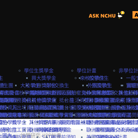
學位生獎學金
學位計畫
非學位
生
險
興大獎學金
來校交換生
一般學位生
一般
學生
學生團
大陸學生
政府獎學金
境外交換生
外國交換生
外國學生
實驗
實驗
學位計畫
請資訊
保
大陸在校學生
申請資訊
海外短期課程與活動
專案獎學金
外國及實驗室交換生
海外國際志工
大陸學生
申請資訊
大陸交換生
其他赴外
訪問
訪問卡
程資訊
申請流程
商業保
教務資訊
抵台前
其他獎學金
申請流程
抵台前
生活資訊
雙聯學位生
計畫緣起
課程資訊
校園資源
抵台前
博士
國際
流程
學校資訊
險
入出境資訊
邀請函&工作證
參與國際組織
活動資訊
抵台後
國際獎助計畫
交通資訊
服務目標
外國學生
交換生心得
抵台後
校內設施&
其他
生
要點
締約注意事項
雙聯獎學金
全民健
親屬探親
簽證&居留證
海外實習計畫
EAIE
主辦國際會議
學習華語
相關連結
國外
大陸交換生
申請資訊
大陸學生
國際化資源
離校資訊
學習華語
訪問
締約學校
位生
保
獎學金
其他資訊
申請資訊
APAIE
舉辦國際會議補助
離校資訊
歐洲聯盟Erasmus+計
歷史回顧
申請資訊
國際處多媒體
校園活動
身安全
聯學位生
打工實習
從機場到台中
學海築夢獎學金
NAFSA
入台證專區
歐洲聯盟Jean Monne
課程資訊
國際交流資訊
國內
訪問研究-IIPP計畫
氣
般交換生
申訴管道
SATU
辦理前須知
美國Fulbright計畫
交換生心得
歐盟中心