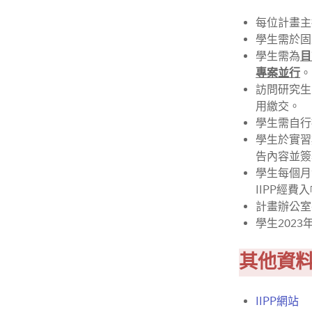
每位計畫主持
學生需於固
學生需為
目
專案並行
。
訪問研究生
用繳交。
學生需自行
學生於實習
告內容並簽
學生每個月
IIPP經費
計畫辦公室
學生202
其他資
IIPP網站