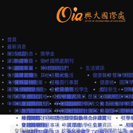
首頁
最新消息
關於本處
全部消息
獎學金
認識中興
防疫專區
本處簡介
徵才
國際處期刊
申請中興
國際學生
本處成員
選擇中興
轉知
校園生活
聯絡我們
生活資訊
在校境外學生
本地學生
法規彙編
認識台灣
境外學位生
其他
活動紀錄
興大生活
健康醫療
雙聯學位
保
海外教育計畫
教職員
中英雙語詞彙
認識台中
境外學位生
身分別
搜尋
校園行事曆
健康檢
國際
國際訪賓與學人
就學費用
交換學生計畫
國際學位生
外國新生
會議記錄
校園地圖
大陸學生
外國在校學生
大陸新生
查
雙聯
申
校際交流合作
國際訪賓
學費
申請簡章
國籍資格
抵台前
交換學校資訊
校內設施
國際學人
申請資訊
教務資訊
歷屆交換資訊
心理諮
抵台前
短期學人
課
中興教職員
締結合約
生活費
申請流程
關於國際訪賓
申請流程
抵台後
學生活動
海外地區
課程資訊
關於國際學人
姊妹校一覽表
選課資訊
交換名單
商
抵台後
雙聯學位
申請
締結合約
工作機會
熱門校統計
接待原則
締約注意事項
招生系所
統一證號與
學習生活
大陸地區
常見問題
交換教授計畫
海外教育計畫
工作證
姊妹校搜尋
交換心得
就醫資
選課資訊
國際學
申請
雙聯
常見問題
接待紀錄
締約流程
一般締約注意事項
申請文件
簽證
學生住宿
僑港澳生
歐盟Erasmus+計畫
居留證
姊妹校合作總覽
交換學生計畫流程
訊
雙聯
學
交換獎學金
合約範本
雙聯締約注意事項
提名推薦
學習華語
申請資訊
獎學金
交換學生名單
交通資訊
人
雙
你目前位置:
首頁
校際交流合作
國際獎助計畫
大陸簽約注意事項
聯絡窗口
常見問題
海外國際志工帶隊
申訴管道
前往台
天
一