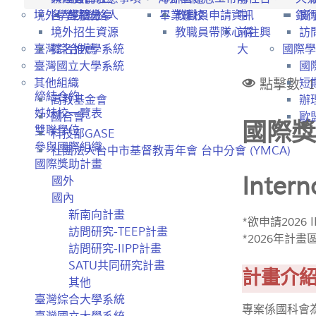
境外學生招生
各學院聯絡人
經驗分享
畢業離校
教職員申請資訊
中
銀
實
境外招生資源
教職員帶隊心得
前往興
訪
臺灣綜合大學系統
提名推薦
大
國際學
臺灣國立大學系統
國
點擊數: 1
其他組織
短
締結合約
高教基金會
辦
姊妹校一覽表
國合會
歐盟
國際獎
雙聯學位
科技部GASE
參與國際組織
社團法人台中市基督教青年會 台中分會 (YMCA)
國際獎助計畫
Intern
國外
國內
新南向計畫
*欲申請2026
訪問研究-TEEP計畫
*2026年計畫
訪問研究-IIPP計畫
SATU共同研究計畫
計畫介
其他
臺灣綜合大學系統
專案係國科會