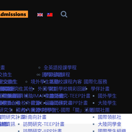
計畫
全英語授課學程
交換生
國際短期課程
學習華語
室交換生
室交換生
境外學生活動
暑期校課程內容
國際化服務
獎學金
研究生
申請資訊
訪問研究生
其他
外國學生
暑期學校精彩回顧
學伴計畫
生獎學金
短期課程
研究室資訊
抵台前
經費補助
UMAP交換計畫
年度活動
訪問研究-TEEP計畫
國外學生
服務
獎學金
交換生心得
抵台後
校外資源
歐盟Erasmus+計畫
留臺工作
訪問研究-IIPP計畫
大陸學生
研究生
國內
校內資源
我的中興時代-國際「關」活動
大陸學生
相關社團
畫
訪問研究計畫
新南向計畫
國際領航社
t計畫
系統
相關資訊
訪問研究-TEEP計畫
大陸同學會
訪問研究-IIPP計畫
國際學生組織