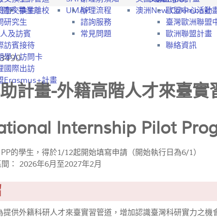
行開戶
驗室交換生
畢業離校
UMAP
辦理流程
澳洲New Colombo計
歐盟中心活動
問研究生
諮詢服務
臺灣歐洲聯盟
人及訪賓
常見問題
歐洲聯盟計畫
際訪賓接待
聯絡資訊
3490
期學人訪問卡
理國際出訪
Erasmus+計畫
助計畫-外籍高階人才來臺實
ational Internship Pilot Pro
 IIPP的學生，得於1/12起開始填寫申請（開始執行日為6/1）
區間： 2026年6月至2027年2月
紹
為提供外籍科研人才來臺實習管道，增加認識臺灣科研實力之機