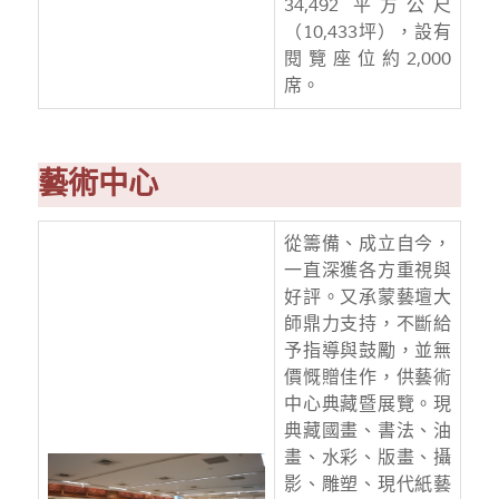
34,492 平方公尺
（10,433坪），設有
閱覽座位約2,000
席。
藝術中心
從籌備、成立自今，
一直深獲各方重視與
好評。又承蒙藝壇大
師鼎力支持，不斷給
予指導與鼓勵，並無
價慨贈佳作，供藝術
中心典藏暨展覽。現
典藏國畫、書法、油
畫、水彩、版畫、攝
影、雕塑、現代紙藝