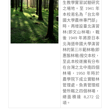
生教學實習試驗研究
之場地。至 1941 年
本校易名為「台北帝
國大學農林專門部」
時，再增設臺北演習
林(即文山林場)，戰
後 1949 年將原日本
北海道帝國大學演習
林的第三示範林場(即
惠蓀林場)撥交本校，
至此本校遂擁有分布
在台灣之北中南四個
林場，1950 年時於
農學院下成立實驗林
管理處，負責管理經
營所轄之四個林場，
總面積達 8,272 公
頃。