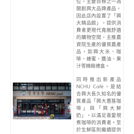
位，主要目標之一為
開創興大品牌產品，
因此店內設置了「興
大精品館」，提供消
費者更現代寬敞舒適
的購物空間，主推農
資院生產的優質農產
品，如興大米、咖
啡、蜂蜜、醬油、果
汁等精緻禮盒。
同時推出新產品
NCHU Café，是結
合興大長久知名的優
質產品「興大惠蓀咖
啡」與「興大鮮
奶」，以滿足喜愛現
煮咖啡的消費者。至
於生鮮區則繼續提供