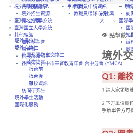
境外學生招生
各學院聯絡人
經驗分享
畢業離校
教職員申請資訊
中
銀
實
境外招生資源
教職員帶隊心得
前往興
訪
臺灣綜合大學系統
提名推薦
大
國際學
臺灣國立大學系統
國
點擊數: 4
其他組織
短
境外學位生
高教基金會
辦
境外交換生
國合會
歐盟
境外交
外國及實驗室交換生
科技部GASE
大陸交換生
社團法人台中市基督教青年會 台中分會 (YMCA)
抵台前
Q1: 
抵台後
離校資訊
1.請大家領取
訪問研究生
境外學生活動
2.下方單位
國際化服務
手續單者方可