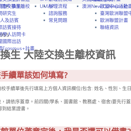
行開戶
驗室交換生
畢業離校
UMAP
辦理流程
澳洲New Colombo計
歐盟中心活動
問研究生
諮詢服務
臺灣歐洲聯盟
人及訪賓
常見問題
歐洲聯盟計畫
際訪賓接待
聯絡資訊
955
期學人訪問卡
理國際出訪
Erasmus+計畫
換生 大陸交換生離校資訊
離校手續單該如何填寫?
離校手續單後先行填寫上方個人資訊欄位(包含: 姓名、性別、生
欄位，請依序蓋章。前四關(學系、圖書館、教務處、宿舍)要先行
得到結業證書。