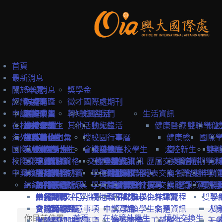
首頁
最新消息
關於本處
全部消息
獎學金
認識中興
防疫專區
本處簡介
徵才
國際處期刊
申請中興
國際學生
本處成員
選擇中興
轉知
校園生活
聯絡我們
生活資訊
在校境外學生
本地學生
法規彙編
認識台灣
境外學位生
其他
活動紀錄
興大生活
健康醫療
雙聯學位
保
海外教育計畫
教職員
中英雙語詞彙
認識台中
境外學位生
身分別
搜尋
校園行事曆
健康檢
國際
國際訪賓與學人
就學費用
交換學生計畫
國際學位生
外國新生
會議記錄
校園地圖
大陸學生
外國在校學生
大陸新生
查
雙聯
申
校際交流合作
國際訪賓
學費
申請簡章
國籍資格
抵台前
交換學校資訊
校內設施
國際學人
申請資訊
教務資訊
歷屆交換資訊
心理諮
抵台前
短期學人
課
中興教職員
締結合約
生活費
申請流程
關於國際訪賓
申請流程
抵台後
學生活動
海外地區
課程資訊
關於國際學人
姊妹校一覽表
選課資訊
交換名單
商
抵台後
雙聯學位
申請
締結合約
工作機會
熱門校統計
接待原則
締約注意事項
招生系所
統一證號與
學習生活
大陸地區
常見問題
交換教授計畫
海外教育計畫
工作證
姊妹校搜尋
交換心得
就醫資
選課資訊
國際學
申請
雙聯
常見問題
接待紀錄
締約流程
一般締約注意事項
申請文件
簽證
學生住宿
僑港澳生
歐盟Erasmus+計畫
居留證
姊妹校合作總覽
交換學生計畫流程
訊
雙聯
學
交換獎學金
合約範本
雙聯締約注意事項
提名推薦
學習華語
申請資訊
獎學金
交換學生名單
交通資訊
人
雙
你目前位置:
首頁
在校境外學生
境外交換生
大陸簽約注意事項
聯絡窗口
常見問題
海外國際志工帶隊
申訴管道
前往台
天
一