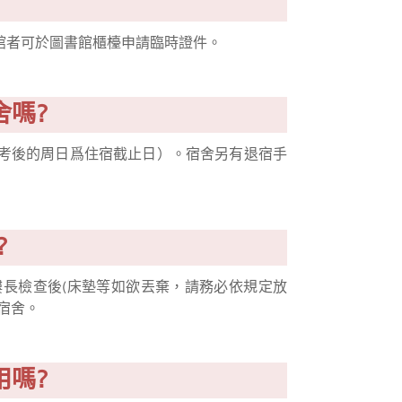
?
館者可於圖書館櫃檯申請臨時證件。
舍嗎?
考後的周日爲住宿截止日）。宿舍另有退宿手
?
長檢查後(床墊等如欲丟棄，請務必依規定放
宿舍。
用嗎?