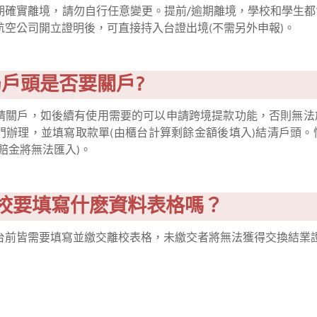
期確實離境，請勿自行任意變更。提前/逾期離境，學校和學生都會
航空公司開立證明後，可直接持入台證出境(不需另外申報)。
郵局戶頭是否要關戶?
請關戶，如後續有使用需要的可以申請跨境提款功能，否則無法
門辦理，並填寫取款單(由櫃台計算剩餘金額後填入)結清戶頭
賠金將無法匯入)。
 離校要填寫什麽資料表格嗎？
台前皆需要填寫並繳交離校表格，未繳交者將無法獲得交換結業