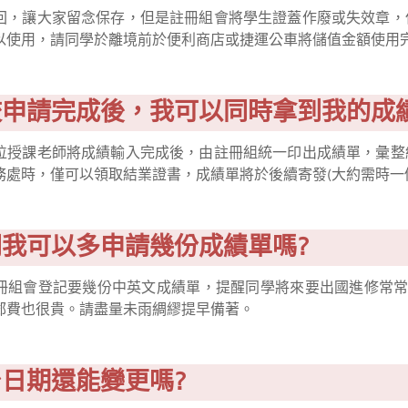
回，讓大家留念保存，但是註冊組會將學生證蓋作廢或失效章，
以使用，請同學於離境前於便利商店或捷運公車將儲值金額使用
離校申請完成後，我可以同時拿到我的成
位授課老師將成績輸入完成後，由註冊組統一印出成績單，彙整
務處時，僅可以領取結業證書，成績單將於後續寄發(大約需時一
請問我可以多申請幾份成績單嗎?
冊組會登記要幾份中英文成績單，提醒同學將來要出國進修常常
郵費也很貴。請盡量未雨綢繆提早備著。
離台日期還能變更嗎?