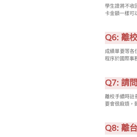
學生證將不收
卡金額一樣可
Q6: 
成績單要等各
程序於國際事
Q7: 
離校手續時註
要會很麻煩，
Q8: 