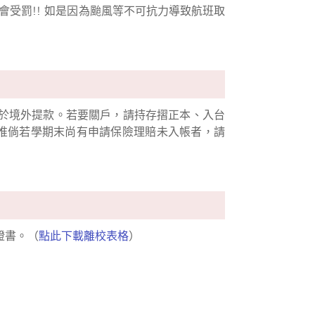
受罰!! 如是因為颱風等不可抗力導致航班取
於境外提款。若要關戶，請持存摺正本、入台
。惟倘若學期末尚有申請保險理賠未入帳者，請
證書。（
點此下載離校表格
）