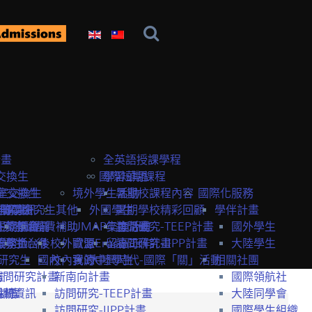
計畫
全英語授課學程
交換生
國際短期課程
學習華語
室交換生
室交換生
境外學生活動
暑期校課程內容
國際化服務
獎學金
研究生
申請資訊
訪問研究生
其他
外國學生
暑期學校精彩回顧
學伴計畫
生獎學金
短期課程
研究室資訊
抵台前
經費補助
UMAP交換計畫
年度活動
訪問研究-TEEP計畫
國外學生
服務
獎學金
交換生心得
抵台後
校外資源
歐盟Erasmus+計畫
留臺工作
訪問研究-IIPP計畫
大陸學生
研究生
國內
校內資源
我的中興時代-國際「關」活動
大陸學生
相關社團
畫
訪問研究計畫
新南向計畫
國際領航社
t計畫
系統
相關資訊
訪問研究-TEEP計畫
大陸同學會
訪問研究-IIPP計畫
國際學生組織