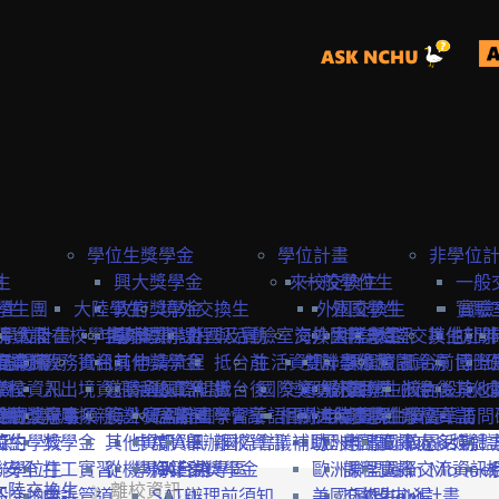
學位生獎學金
學位計畫
非學位
生
險
興大獎學金
來校交換生
一般學位生
一般
學生
學生團
大陸學生
政府獎學金
境外交換生
外國交換生
外國學生
實驗
實驗
學位計畫
請資訊
保
大陸在校學生
申請資訊
海外短期課程與活動
專案獎學金
外國及實驗室交換生
海外國際志工
大陸學生
申請資訊
大陸交換生
其他赴外
訪問
訪問卡
程資訊
申請流程
商業保
教務資訊
抵台前
其他獎學金
申請流程
抵台前
生活資訊
雙聯學位生
計畫緣起
課程資訊
校園資源
抵台前
博士
國際
流程
學校資訊
險
入出境資訊
邀請函&工作證
參與國際組織
活動資訊
抵台後
國際獎助計畫
交通資訊
服務目標
外國學生
交換生心得
抵台後
校內設施&
其他
生
要點
締約注意事項
雙聯獎學金
全民健
親屬探親
簽證&居留證
海外實習計畫
EAIE
主辦國際會議
學習華語
相關連結
國外
大陸交換生
申請資訊
大陸學生
國際化資源
離校資訊
學習華語
訪問
締約學校
位生
保
獎學金
其他資訊
申請資訊
APAIE
舉辦國際會議補助
離校資訊
歐洲聯盟Erasmus+計
歷史回顧
申請資訊
國際處多媒體
校園活動
身安全
聯學位生
打工實習
從機場到台中
學海築夢獎學金
NAFSA
入台證專區
歐洲聯盟Jean Monne
課程資訊
國際交流資訊
大陸交換生
離校資訊
氣
般交換生
申訴管道
SATU
辦理前須知
美國Fulbright計畫
交換生心得
歐盟中心