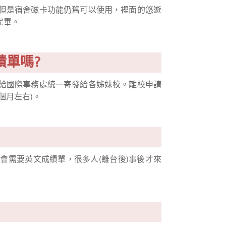
但是宿舍磁卡功能仍舊可以使用，裡面的悠遊
完畢。
績單嗎?
給國際事務處統一寄發給各姊妹校。離校申請
個月左右)。
會需要英文成績單，很多人(離台後)事後才來