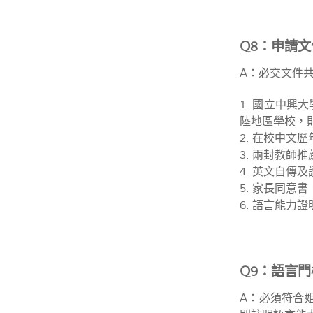
Q8：申請文
A：必交文件
1. 國立中
陸地區學校，
2. 在校中
3. 兩封教師
4. 英文自
5. 家長同意
6. 語言能力
Q9：語言門
A：必須符合