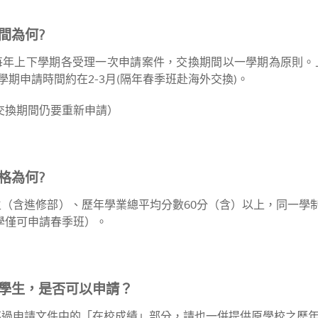
間為何?
每年上下學期各受理一次申請案件，交換期間以一學期為原則。上學
學期申請時間約在2-3月(隔年春季班赴海外交換)。
交換期間仍要重新申請）
格為何?
生（含進修部）、歷年學業總平均分數60分（含）以上，同一學制
學僅可申請春季班）。
轉學生，是否可以申請？
不過申請文件中的「在校成績」部分，請也一併提供原學校之歷