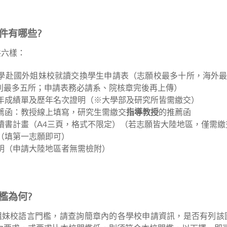
件有哪些?
共六樣：
興大學赴國外姐妹校就讀交換學生申請表（志願校最多十所，海外
則最多五所；申請表務必請系、院核章完後再上傳）
文歷年成績單及歷年名次證明（※大學部及研究所皆需繳交）
推薦函：教授線上填寫，研究生需繳交
指導教授
的推薦函
傳及讀書計畫（A4三頁，格式不限定）（若志願皆大陸地區，僅需
書（填第一志願即可）
證明（申請大陸地區者無需檢附）
檻為何?
姐妹校語言門檻，請查詢簡章內的各學校申請資訊，是否有列該