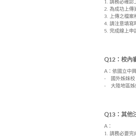
1. 請務必確
2. 為成功上傳
3. 上傳之檔案
4. 請注意
5. 完成線
Q12：校內
A：依國立中
- 國外姊妹校
- 大陸地區姊
Q13：其他
A：
1. 請務必要