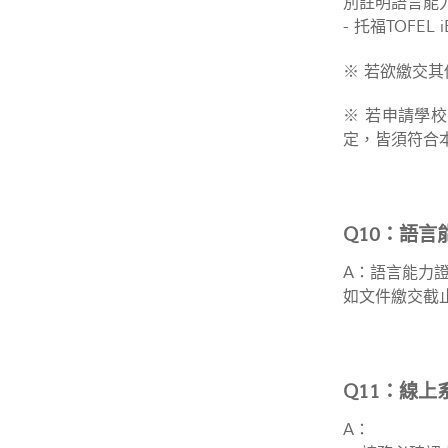
別註明語言能
- 托福TOFEL 
※ 若欲繳交
※ 若申請學
定，皆須符合
Q10：語言
A：語言能力
如文件繳交截
Q11：線上
A：