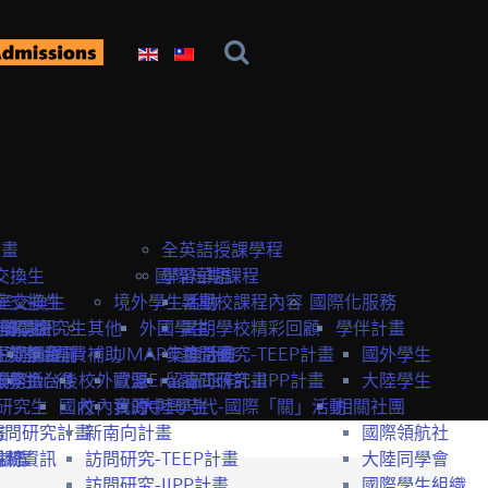
計畫
全英語授課學程
交換生
國際短期課程
學習華語
室交換生
室交換生
境外學生活動
暑期校課程內容
國際化服務
獎學金
研究生
申請資訊
訪問研究生
其他
外國學生
暑期學校精彩回顧
學伴計畫
生獎學金
短期課程
研究室資訊
抵台前
經費補助
UMAP交換計畫
年度活動
訪問研究-TEEP計畫
國外學生
服務
獎學金
交換生心得
抵台後
校外資源
歐盟Erasmus+計畫
留臺工作
訪問研究-IIPP計畫
大陸學生
研究生
國內
校內資源
我的中興時代-國際「關」活動
大陸學生
相關社團
畫
訪問研究計畫
新南向計畫
國際領航社
t計畫
系統
相關資訊
訪問研究-TEEP計畫
大陸同學會
訪問研究-IIPP計畫
國際學生組織