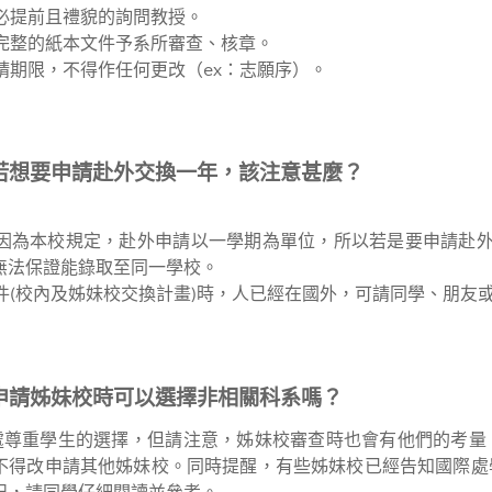
務必提前且禮貌的詢問教授。
交完整的紙本文件予系所審查、核章。
申請期限，不得作任何更改（ex：志願序）。
問若想要申請赴外交換一年，該注意甚麼？
注意因為本校規定，赴外申請以一學期為單位，所以若是要申請赴
無法保證能錄取至同一學校。
繳件(校內及姊妹校交換計畫)時，人已經在國外，可請同學、朋友
問申請姊妹校時可以選擇非相關科系嗎？
處尊重學生的選擇，但請注意，姊妹校審查時也會有他們的考量
不得改申請其他姊妹校。同時提醒，有些姊妹校已經告知國際處