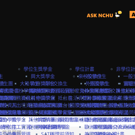
學位生獎學金
學位計畫
非學位
生
險
興大獎學金
來校交換生
一般學位生
一般
學生
學生團
大陸學生
政府獎學金
境外交換生
外國交換生
外國學生
實驗
實驗
學位計畫
請資訊
保
大陸在校學生
申請資訊
海外短期課程與活動
專案獎學金
外國及實驗室交換生
海外國際志工
大陸學生
申請資訊
大陸交換生
其他赴外
訪問
訪問卡
程資訊
申請流程
商業保
教務資訊
抵台前
其他獎學金
申請流程
抵台前
生活資訊
雙聯學位生
計畫緣起
課程資訊
校園資源
抵台前
博士
國際
流程
學校資訊
險
入出境資訊
邀請函&工作證
參與國際組織
活動資訊
抵台後
國際獎助計畫
交通資訊
服務目標
外國學生
交換生心得
抵台後
校內設施&
其他
生
要點
締約注意事項
雙聯獎學金
全民健
親屬探親
簽證&居留證
海外實習計畫
EAIE
主辦國際會議
學習華語
相關連結
國外
大陸交換生
申請資訊
大陸學生
國際化資源
離校資訊
學習華語
訪問
締約學校
位生
保
獎學金
其他資訊
申請資訊
APAIE
舉辦國際會議補助
離校資訊
歐洲聯盟Erasmus+計
歷史回顧
申請資訊
國際處多媒體
校園活動
身安全
聯學位生
打工實習
從機場到台中
學海築夢獎學金
NAFSA
入台證專區
歐洲聯盟Jean Monne
課程資訊
國際交流資訊
常見問題
氣
般交換生
申訴管道
SATU
辦理前須知
美國Fulbright計畫
交換生心得
歐盟中心