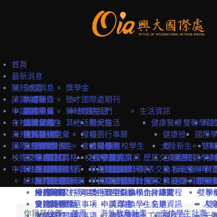
首頁
最新消息
關於本處
全部消息
獎學金
認識中興
防疫專區
本處簡介
徵才
國際處期刊
申請中興
國際學生
本處成員
選擇中興
轉知
校園生活
聯絡我們
生活資訊
在校境外學生
本地學生
法規彙編
認識台灣
境外學位生
其他
活動紀錄
興大生活
健康醫療
雙聯學位
保
海外教育計畫
教職員
中英雙語詞彙
認識台中
境外學位生
身分別
搜尋
校園行事曆
健康檢
國際
國際訪賓與學人
就學費用
交換學生計畫
國際學位生
外國新生
會議記錄
校園地圖
大陸學生
外國在校學生
大陸新生
查
雙聯
申
校際交流合作
國際訪賓
學費
申請簡章
國籍資格
抵台前
交換學校資訊
校內設施
國際學人
申請資訊
教務資訊
歷屆交換資訊
心理諮
抵台前
短期學人
課
中興教職員
締結合約
生活費
申請流程
關於國際訪賓
申請流程
抵台後
學生活動
海外地區
課程資訊
關於國際學人
姊妹校一覽表
選課資訊
交換名單
商
抵台後
雙聯學位
申請
締結合約
工作機會
熱門校統計
接待原則
締約注意事項
招生系所
統一證號與
學習生活
大陸地區
常見問題
交換教授計畫
海外教育計畫
工作證
姊妹校搜尋
交換心得
就醫資
選課資訊
國際學
申請
雙聯
常見問題
接待紀錄
締約流程
一般締約注意事項
申請文件
簽證
學生住宿
僑港澳生
歐盟Erasmus+計畫
居留證
姊妹校合作總覽
交換學生計畫流程
訊
雙聯
學
交換獎學金
合約範本
雙聯締約注意事項
提名推薦
學習華語
申請資訊
獎學金
交換學生名單
交通資訊
人
雙
你目前位置:
首頁
海外教育計畫
交換學生計畫
大陸簽約注意事項
聯絡窗口
常見問題
海外國際志工帶隊
申訴管道
前往台
天
一