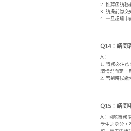
2. 推薦函請
3. 請提前繳
4. 一旦超過
Q14：請
A：
1. 請務必
請情況而定，
2. 若到時候
Q15：請
A：國際事務
學生之身分，