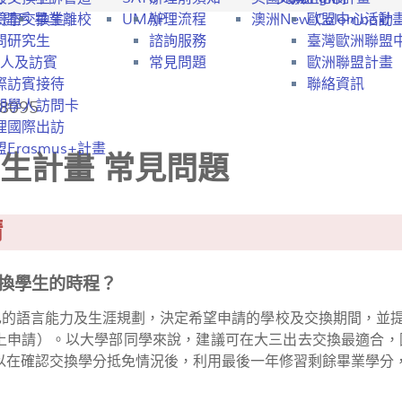
行開戶
驗室交換生
畢業離校
UMAP
辦理流程
澳洲New Colombo計
歐盟中心活動
問研究生
諮詢服務
臺灣歐洲聯盟
人及訪賓
常見問題
歐洲聯盟計畫
際訪賓接待
聯絡資訊
8095
期學人訪問卡
理國際出訪
Erasmus+計畫
生計畫 常見問題
請
交換學生的時程？
己的語言能力及生涯規劃，決定希望申請的學校及交換期間，並提
上申請）。以大學部同學來說，建議可在大三出去交換最適合，
以在確認交換學分抵免情況後，利用最後一年修習剩餘畢業學分