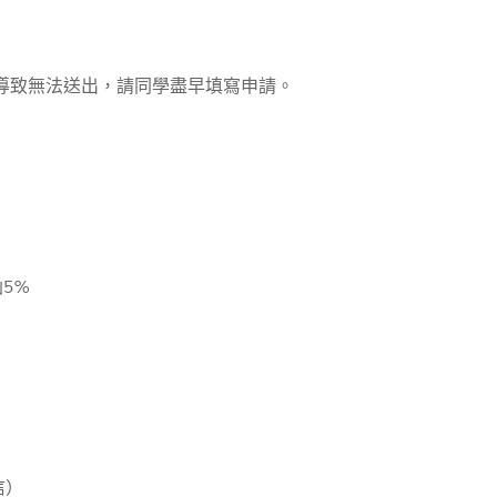
請導致無法送出，請同學盡早填寫申請。
5%
信）