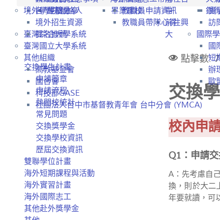
境外學生招生
各學院聯絡人
經驗分享
畢業離校
教職員申請資訊
中
銀
實
境外招生資源
教職員帶隊心得
前往興
訪
臺灣綜合大學系統
提名推薦
大
國際學
臺灣國立大學系統
國
點擊數: 7
其他組織
短
交換學生計畫
高教基金會
辦
申請簡章
國合會
歐盟
交換學
申請流程
科技部GASE
熱門校統計
社團法人台中市基督教青年會 台中分會 (YMCA)
常見問題
校內申
交換獎學金
交換學校資訊
歷屆交換資訊
Q1：申請
雙聯學位計畫
海外短期課程與活動
A：先考慮自
海外實習計畫
換，則於大二
海外國際志工
年要就讀，可
其他赴外獎學金