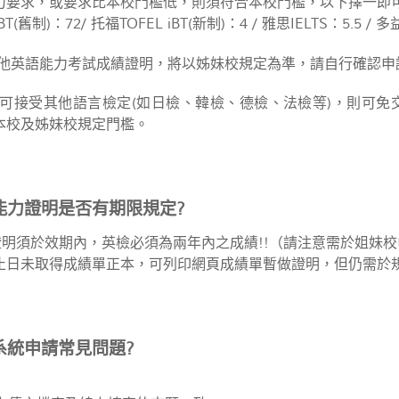
力要求，或要求比本校門檻低，則須符合本校門檻，以下擇一即
iBT(舊制)：72/ 托福TOFEL iBT(新制)：4 / 雅思IELTS：5.5 / 多
其他英語能力考試成績證明，將以姊妹校規定為準，請自行確認申
校可接受其他語言檢定(如日檢、韓檢、德檢、法檢等)，則可
本校及姊妹校規定門檻。
能力證明是否有期限規定?
證明須於效期內，英檢必須為兩年內之成績!!（請注意需於姐妹
止日未取得成績單正本，可列印網頁成績單暫做證明，但仍需於規
系統申請常見問題?