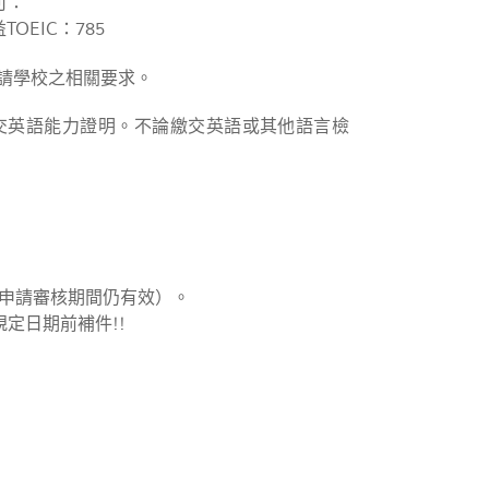
可：
益TOEIC：785
請學校之相關要求。
免交英語能力證明。不論繳交英語或其他語言檢
校申請審核期間仍有效）。
定日期前補件!!