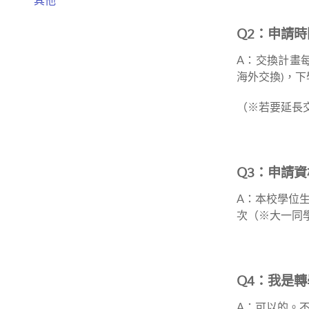
其他
Q2：申請時
A：交換計畫
海外交換)，下
（※若要延長
Q3：申請資
A：本校學位
次（※大一同
Q4：我是
A：可以的。