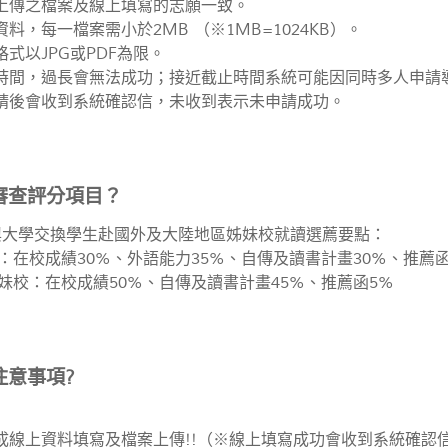
認上傳之檔案及線上填寫的志願一致。
資料，每一檔案需小於2MB （※1MB=1024KB）。
格式以JPG或PDF為限。
填寫時間，過長會無法成功；接近截止時間系統可能因同時多人申
上申請後會收到系統確認信，未收到表示未申請成功。
審查評分項目？
興大學交換學生赴國外及大陸地區姊妹校就讀選薦要點：
：在校成績30%、外語能力35%、自傳及讀書計畫30%、推薦函
妹校：在校成績50%、自傳及讀書計畫45%、推薦函5%
注意事項?
完成線上資料填寫及檔案上傳!!（※線上填寫成功會收到系統確認