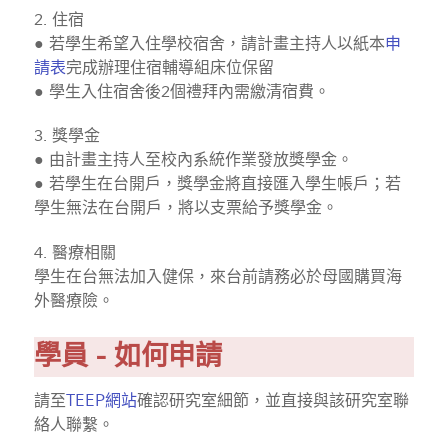
2. 住宿
● 若學生希望入住學校宿舍，請計畫主持人以紙本
申
請表
完成辦理住宿輔導組床位保留
● 學生入住宿舍後2個禮拜內需繳清宿費。
3. 獎學金
● 由計畫主持人至校內系統作業發放獎學金。
● 若學生在台開戶，獎學金將直接匯入學生帳戶；若
學生無法在台開戶，將以支票給予獎學金。
4. 醫療相關
學生在台無法加入健保，來台前請務必於母國購買海
外醫療險。
學員 - 如何申請
請至
TEEP網站
確認研究室細節，並直接與該研究室聯
絡人聯繫。