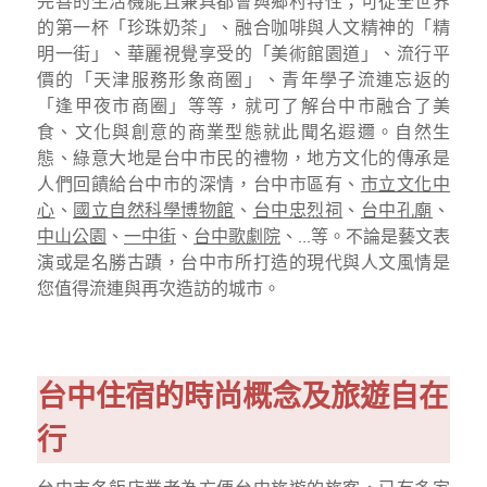
完善的生活機能且兼具都會與鄉村特性；可從全世界
的第一杯「珍珠奶茶」、融合咖啡與人文精神的「精
明一街」、華麗視覺享受的「美術館園道」、流行平
價的「天津服務形象商圈」、青年學子流連忘返的
「逢甲夜市商圈」等等，就可了解台中市融合了美
食、文化與創意的商業型態就此聞名遐邇。自然生
態、綠意大地是台中市民的禮物，地方文化的傳承是
人們回饋給台中市的深情，台中市區有、
市立文化中
心
、
國立自然科學博物館
、
台中忠烈祠
、
台中孔廟
、
中山公園
、
一中街
、
台中歌劇院
、...等。不論是藝文表
演或是名勝古蹟，台中市所打造的現代與人文風情是
您值得流連與再次造訪的城市。
台中住宿的時尚概念及旅遊自在
行