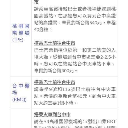
市
請乘坐高鐵接駁巴士或者機場捷運到桃
園高鐵站，在那裡您可以買到台中高鐵
站的高鐵票。車費約新台幣540元，車程
桃園國
40分鐘。
際機場
(TPE)
搭乘巴士前往台中市
巴士售票櫃檯位於第一和第二航廈的入
境大廳。從機場到台中市區需要2-2.5小
時。您可以在終點站台中火車站下車。
車資約新台幣300元。
搭乘巴士前往台中市
台中機
請乘坐9號和115號巴士前往台中火車
場
站。票價約為新台幣40元，到台中火車
(RMQ
)
站大約需要1個小時。
搭乘火車到台中市
請在R4高雄國際機場的17號出口乘BRT