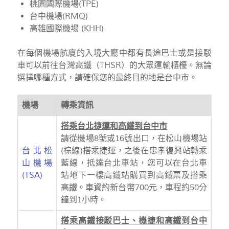
桃園國際機場(TPE)
台中機場(RMQ)
高雄國際機場 (KHH)
在每個機場航廈的入境大廳中都有長途巴士或是接駁
車可以前往台灣高鐵（THSR）的大眾運輸櫃檯。無論
選擇哪種方式，請確保您的最終目的地是台中市。
機場
轉乘資訊
搭乘台北捷運和高鐵到台中市
請從機場8號或16號出口，在松山機場站
台北松
(棕線)搭乘捷運，之後在忠孝復興站轉乘
山機場
藍線，抵達台北車站，您可以在台北車
(TSA)
站地下一樓高鐵站購買到高鐵票及搭乘
高鐵。車資約新台幣700元，車程約50分
鐘到1小時。
搭乘高鐵接駁巴士、機捷和高鐵到台中