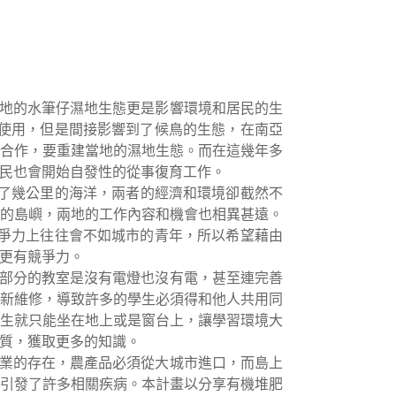
而當地的水筆仔濕地生態更是影響環境和居民的生
料使用，但是間接影響到了候鳥的生態，在南亞
合作，要重建當地的濕地生態。而在這幾年多
民也會開始自發性的從事復育工作。
相隔了幾公里的海洋，兩者的經濟和環境卻截然不
的島嶼，兩地的工作內容和機會也相異甚遠。
競爭力上往往會不如城市的青年，所以希望藉由
更有競爭力。
絕大部分的教室是沒有電燈也沒有電，甚至連完善
新維修，導致許多的學生必須得和他人共用同
生就只能坐在地上或是窗台上，讓學習環境大
質，獲取更多的知識。
有農業的存在，農產品必須從大城市進口，而島上
引發了許多相關疾病。本計畫以分享有機堆肥