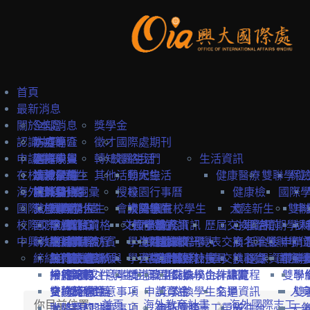
首頁
最新消息
關於本處
全部消息
獎學金
認識中興
防疫專區
本處簡介
徵才
國際處期刊
申請中興
國際學生
本處成員
選擇中興
轉知
校園生活
聯絡我們
生活資訊
在校境外學生
本地學生
法規彙編
認識台灣
境外學位生
其他
活動紀錄
興大生活
健康醫療
雙聯學位
保
海外教育計畫
教職員
中英雙語詞彙
認識台中
境外學位生
身分別
搜尋
校園行事曆
健康檢
國際
國際訪賓與學人
就學費用
交換學生計畫
國際學位生
外國新生
會議記錄
校園地圖
大陸學生
外國在校學生
大陸新生
查
雙聯
申
校際交流合作
國際訪賓
學費
申請簡章
國籍資格
抵台前
交換學校資訊
校內設施
國際學人
申請資訊
教務資訊
歷屆交換資訊
心理諮
抵台前
短期學人
課
中興教職員
締結合約
生活費
申請流程
關於國際訪賓
申請流程
抵台後
學生活動
海外地區
課程資訊
關於國際學人
姊妹校一覽表
選課資訊
交換名單
商
抵台後
雙聯學位
申請
締結合約
工作機會
熱門校統計
接待原則
締約注意事項
招生系所
統一證號與
學習生活
大陸地區
常見問題
交換教授計畫
海外教育計畫
工作證
姊妹校搜尋
交換心得
就醫資
選課資訊
國際學
申請
雙聯
常見問題
接待紀錄
締約流程
一般締約注意事項
申請文件
簽證
學生住宿
僑港澳生
歐盟Erasmus+計畫
居留證
姊妹校合作總覽
交換學生計畫流程
訊
雙聯
學
交換獎學金
合約範本
雙聯締約注意事項
提名推薦
學習華語
申請資訊
獎學金
交換學生名單
交通資訊
人
雙
你目前位置:
首頁
海外教育計畫
海外國際志工
大陸簽約注意事項
聯絡窗口
常見問題
海外國際志工帶隊
申訴管道
前往台
天
一