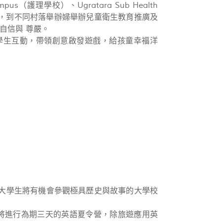
us（護理學校）、Ugratara Sub Health
區醫院）合作，到不同村落舉辦婦舉辦兒童衛生教育推廣及
自信與 尊嚴。
，與小學生互動，帶領創意啟發遊戲，給孩童幸福洋
姊妹校，興大學生將有機會參觀極具歷史與故事的大學校
將進行為期三天的英語夏令營，除旅遊應用英