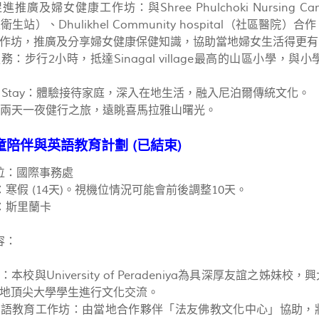
廣及婦女健康工作坊：與Shree Phulchoki Nursing Camp
區衛生站）、Dhulikhel Community hospital（社
作坊，推廣及分享婦女健康保健知識，協助當地婦女生活得更有
務：步行2小時，抵達Sinagal village最高的山區小學
e Stay：體驗接待家庭，深入在地生活，融入尼泊爾傳統文化。
兩天一夜健行之旅，遠眺喜馬拉雅山曙光。
陪伴與英語教育計劃 (已結束)
位：國際事務處
寒假 (14天)。視機位情況可能會前後調整10天。
：斯里蘭卡
容：
本校與University of Peradeniya為具深厚友誼之
地頂尖大學學生進行文化交流。
英語教育工作坊：由當地合作夥伴「法友佛教文化中心」協助，