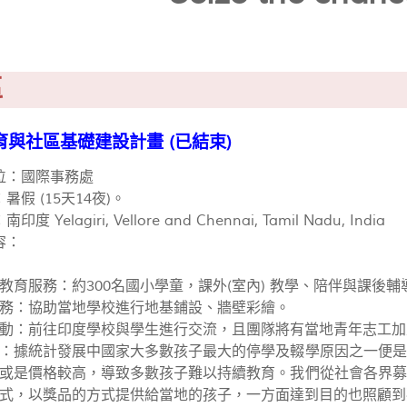
區
與社區基礎建設計畫 (已結束)
位：國際事務處
假 (15天14夜)。
Yelagiri, Vellore and Chennai, Tamil Nadu, India
容：
教育服務：約300名國小學童，課外(室內) 教學、陪伴與課後輔
務：協助當地學校進行地基鋪設、牆壁彩繪。
動：前往印度學校與學生進行交流，且團隊將有當地青年志工加
：據統計發展中國家大多數孩子最大的停學及輟學原因之一便是
或是價格較高，導致多數孩子難以持續教育。我們從社會各界募
式，以獎品的方式提供給當地的孩子，一方面達到目的也照顧到