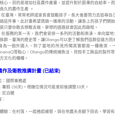
核心，目的是增加社區農作產量，並提升對於蔬果的自給率。而
長久的農作生產 。
 在臺灣，常常老師或家長會鼓勵孩子，長大後要努力去追尋自己
過這件事。此計畫希望透過一連串的活動，讓島上的孩子們開始
是只要你敢去想敢去做，夢想的道路就會因此而啟程。
 在服務的某一天，我們會安排一系列的活動和表演，來向當地
族群、臺灣的歷史等，讓Olango可以更了解我們這群從遠方而
身為一個外國人，到了當地的所見所聞其實都是一種衝突、一種
、bananaQ等點心、Olango的傳統捕魚法、貝殼手工飾品的
方文化的種種。
作及衛教推廣計畫 (已結束)
位：國際事務處
暑假 (16天)。視機位情況可能會前後調整10天。
：尼泊爾
容：
體驗：在村落，一起捲起褲管，與在地農夫赤腳下田去，學習有