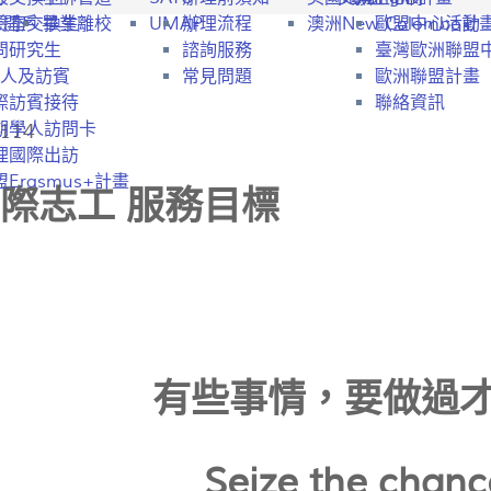
行開戶
驗室交換生
畢業離校
UMAP
辦理流程
澳洲New Colombo計
歐盟中心活動
問研究生
諮詢服務
臺灣歐洲聯盟
人及訪賓
常見問題
歐洲聯盟計畫
際訪賓接待
聯絡資訊
114
期學人訪問卡
理國際出訪
Erasmus+計畫
際志工 服務目標
有些事情，要做過
Seize the chanc