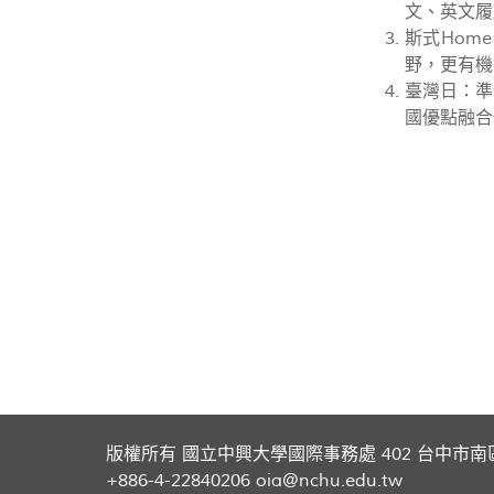
文、英文履
斯式Hom
野，更有機
臺灣日：準
國優點融合
版權所有 國立中興大學國際事務處 402 台中市南
+886-4-22840206 oia@nchu.edu.tw