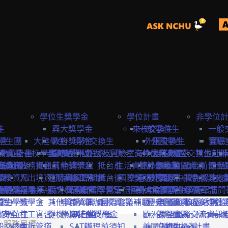
學位生獎學金
學位計畫
非學位
生
險
興大獎學金
來校交換生
一般學位生
一般
學生
學生團
大陸學生
政府獎學金
境外交換生
外國交換生
外國學生
實驗
實驗
學位計畫
請資訊
保
大陸在校學生
申請資訊
海外短期課程與活動
專案獎學金
外國及實驗室交換生
海外國際志工
大陸學生
申請資訊
大陸交換生
其他赴外
訪問
訪問卡
程資訊
申請流程
商業保
教務資訊
抵台前
其他獎學金
申請流程
抵台前
生活資訊
雙聯學位生
計畫緣起
課程資訊
校園資源
抵台前
博士
國際
流程
學校資訊
險
入出境資訊
邀請函&工作證
參與國際組織
活動資訊
抵台後
國際獎助計畫
交通資訊
服務目標
外國學生
交換生心得
抵台後
校內設施&
其他
生
要點
締約注意事項
雙聯獎學金
全民健
親屬探親
簽證&居留證
海外實習計畫
EAIE
主辦國際會議
學習華語
相關連結
國外
大陸交換生
申請資訊
大陸學生
國際化資源
離校資訊
學習華語
訪問
締約學校
位生
保
獎學金
其他資訊
申請資訊
APAIE
舉辦國際會議補助
離校資訊
歐洲聯盟Erasmus+計
歷史回顧
申請資訊
國際處多媒體
校園活動
身安全
聯學位生
打工實習
從機場到台中
學海築夢獎學金
NAFSA
入台證專區
歐洲聯盟Jean Monne
課程資訊
國際交流資訊
服務目標
氣
般交換生
申訴管道
SATU
辦理前須知
美國Fulbright計畫
交換生心得
歐盟中心