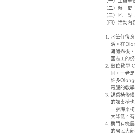
（一）主辦單
（二）時 間：
（三）地 點
（四）活動內
水筆仔復育
活。在Ol
海嘯過後，
國志工的努
數位教學 
同，一者是
許多Ola
電腦的教學
課桌椅修繕
的課桌椅也
一張課桌椅
大降低。有
樸門有機農
的居民大部