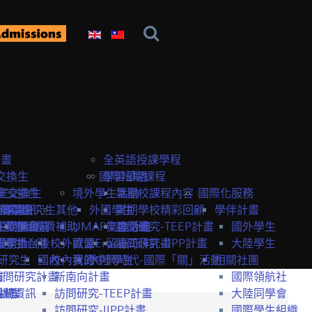
計畫
全英語授課學程
交換生
國際短期課程
學習華語
室交換生
室交換生
境外學生活動
暑期校課程內容
國際化服務
獎學金
研究生
申請資訊
訪問研究生
其他
外國學生
暑期學校精彩回顧
學伴計畫
生獎學金
短期課程
研究室資訊
抵台前
經費補助
UMAP交換計畫
年度活動
訪問研究-TEEP計畫
國外學生
服務
獎學金
交換生心得
抵台後
校外資源
歐盟Erasmus+計畫
留臺工作
訪問研究-IIPP計畫
大陸學生
研究生
國內
校內資源
我的中興時代-國際「關」活動
大陸學生
相關社團
畫
訪問研究計畫
新南向計畫
國際領航社
t計畫
系統
相關資訊
訪問研究-TEEP計畫
大陸同學會
訪問研究-IIPP計畫
國際學生組織