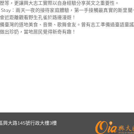
歷等，更讓興大志工實際以自身經驗分享英文之重要性。
e Stay：兩天一夜的接待家庭體驗，第一手接觸最真實的斯
會近距離觀看野生孔雀於路邊漫遊！
備臺灣的道地美食、音樂、歌舞會友。曾有志工準備過臺語童謠
做出珍奶，當地居民覺得新奇有趣！
區興大路145號行政大樓3樓