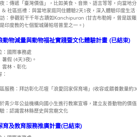
夜：傳遞「臺灣價值」，比如美食、音樂、語言等等，向當地分
tay & 社區巡禮：與當地家庭同住體驗2天1夜，深入體驗印度生活
訪：參觀若干千年古蹟如Kanchipuran (甘吉布勒姆，曾
是印度教的七個聖城薩帕塔普里之一。)
浪動物減量與動物福祉實踐暨文化體驗計畫 (已結束)
位：國際事務處
暑假 (4天3夜)。
：雲林、彰化
容：
區服務：拜訪彰化花壇「浪愛回家保育場」(收容或餵養數量約
於青少年公益機構向國小生進行教案宣導，建立友善動物的價值
驗：認識雲林縣歷史與宮廟文化
保育及教育服務推廣計畫(已結束)