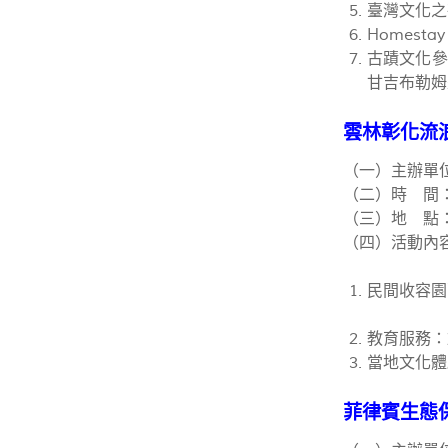
臺灣文化之
Homes
古蹟文化參
甘吉布勒姆
雲林彰化流
（一）主辦單
（二）時 間：
（三）地 點
（四）活動內
民間收容園
教育服務：
當地文化體
菲律賓生態