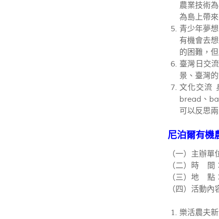
農業技術為
為島上帶來
青少年夢想
有機會去想
的困難，但
臺灣日交流
景、臺灣的
文化交流 
bread
可以反思兩
尼泊爾有機農
（一）主辦單
（二）時 間：
（三）地 點
（四）活動內
樂活農夫新