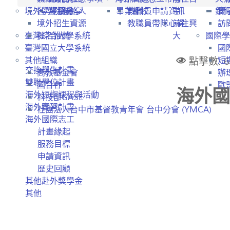
境外學生招生
各學院聯絡人
經驗分享
畢業離校
教職員申請資訊
中
銀
實
境外招生資源
教職員帶隊心得
前往興
訪
臺灣綜合大學系統
提名推薦
大
國際學
臺灣國立大學系統
國
點擊數: 6
其他組織
短
交換學生計畫
高教基金會
辦
雙聯學位計畫
國合會
歐盟
海外國
海外短期課程與活動
科技部GASE
海外實習計畫
社團法人台中市基督教青年會 台中分會 (YMCA)
海外國際志工
計畫緣起
服務目標
申請資訊
歷史回顧
其他赴外獎學金
其他