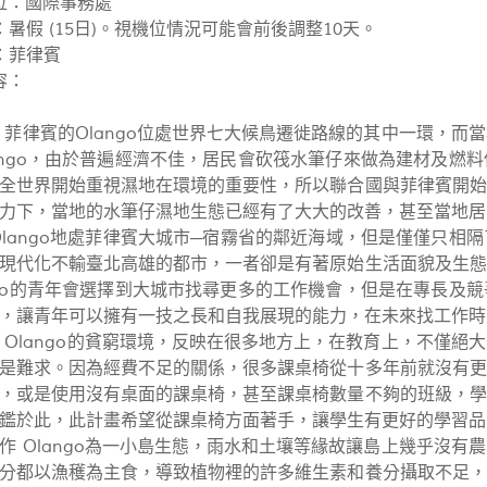
位：國際事務處
暑假 (15日)。視機位情況可能會前後調整10天。
：菲律賓
容：
 菲律賓的Olango位處世界七大候鳥遷徙路線的其中一環，
ango，由於普遍經濟不佳，居民會砍筏水筆仔來做為建材及燃
全世界開始重視濕地在環境的重要性，所以聯合國與菲律賓開始
力下，當地的水筆仔濕地生態已經有了大大的改善，甚至當地居
Olango地處菲律賓大城市─宿霧省的鄰近海域，但是僅僅只
現代化不輸臺北高雄的都市，一者卻是有著原始生活面貌及生態
ngo的青年會選擇到大城市找尋更多的工作機會，但是在專長及
，讓青年可以擁有一技之長和自我展現的能力，在未來找工作時
 Olango的貧窮環境，反映在很多地方上，在教育上，不僅
是難求。因為經費不足的關係，很多課桌椅從十多年前就沒有更
，或是使用沒有桌面的課桌椅，甚至課桌椅數量不夠的班級，學
鑑於此，此計畫希望從課桌椅方面著手，讓學生有更好的學習品
作 Olango為一小島生態，雨水和土壤等緣故讓島上幾乎沒
分都以漁穫為主食，導致植物裡的許多維生素和養分攝取不足，