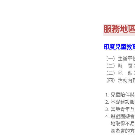
服務地
印度兒童教育
（一）主辦單
（二）時 間：暑
（三）地 點：南印度 
（四）活動內
兒童陪伴與
基礎建設服
當地青年互
遊戲園遊會
地取得不易
園遊會的方