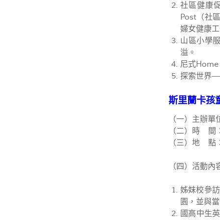
社區健康促進推
Post（社
婦女健康工
山區小學服
溢。
尼式Hom
探索世界—
斯里蘭卡孩童
（一）主辦單
（二）時 間：
（三）地 點
（四）活動內
姊妹校參訪：
園，並與當
國高中生