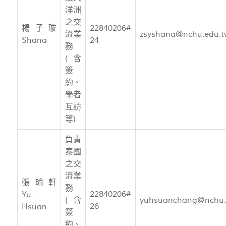
洋洲
之交
楊子璇
22840206#
流業
zsyshana@nchu.edu.t
Shana
24
務
(含
簽
約、
學者
互訪
等)
負責
泰國
之交
流業
張瑜軒
務
22840206#
Yu-
(含
yuhsuanchang@nchu.
26
Hsuan
簽
約、