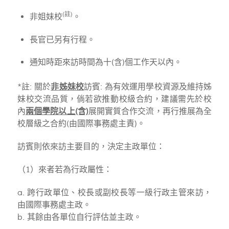
(註)
非姐妹校
。
長官已另有行程。
通知時距來訪時間為十(含)個工作天以內。
*註: 關於
非姊妹校
訪賓: 為有效運用學校資源及維持姊
妹校交流品質，倘若欲推動校級合約，建議需先於校
內
兩個學院以上(含)
展開實質合作交流，再行推展為全
校層級之合約(由國際事務處主責)。
訪賓則依來訪主要目的，決定主政單位：
（1）來者若為行政屬性：
a. 跨行政單位、校長或副校長等一級行政主管來訪，
由國際事務處主政。
b. 其餘由各單位自行評估並主政。