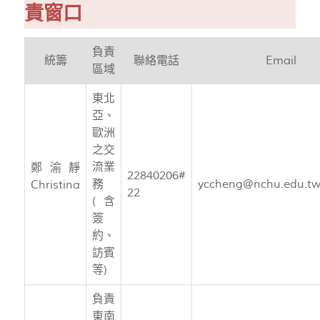
責窗口
負責
統籌
聯絡電話
Email
區域
東北
亞、
歐洲
之交
流業
鄭渝靜
22840206#
務
yccheng@nchu.edu.t
Christina
22
(含
簽
約、
訪賓
等)
負責
東南