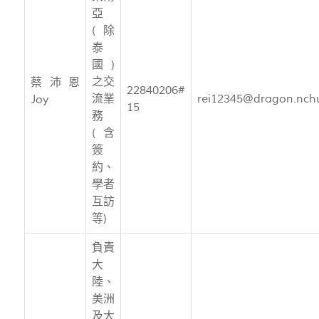
亞
(除
泰
國)
之交
蔡沛恩
22840206#
流業
rei12345@dragon.nch
Joy
15
務
(含
簽
約、
學者
互訪
等)
負責
大
陸、
美洲
及大