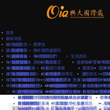
首頁
最新消息
關於本處
全部消息
獎學金
認識中興
防疫專區
本處簡介
徵才
國際處期刊
申請中興
國際學生
本處成員
選擇中興
轉知
校園生活
聯絡我們
生活資訊
在校境外學生
本地學生
法規彙編
認識台灣
境外學位生
其他
活動紀錄
興大生活
健康醫療
雙聯學位
保
海外教育計畫
教職員
中英雙語詞彙
認識台中
境外學位生
身分別
搜尋
校園行事曆
健康檢
國際
國際訪賓與學人
就學費用
交換學生計畫
國際學位生
外國新生
會議記錄
校園地圖
大陸學生
外國在校學生
大陸新生
查
雙聯
申
校際交流合作
國際訪賓
學費
申請簡章
國籍資格
抵台前
交換學校資訊
校內設施
國際學人
申請資訊
教務資訊
歷屆交換資訊
心理諮
抵台前
短期學人
課
中興教職員
締結合約
生活費
申請流程
關於國際訪賓
申請流程
抵台後
學生活動
海外地區
課程資訊
關於國際學人
姊妹校一覽表
選課資訊
交換名單
商
抵台後
雙聯學位
申請
締結合約
工作機會
熱門校統計
接待原則
締約注意事項
招生系所
統一證號與
學習生活
大陸地區
常見問題
交換教授計畫
海外教育計畫
工作證
姊妹校搜尋
交換心得
就醫資
選課資訊
國際學
申請
雙聯
常見問題
接待紀錄
締約流程
一般締約注意事項
申請文件
簽證
學生住宿
僑港澳生
歐盟Erasmus+計畫
居留證
姊妹校合作總覽
交換學生計畫流程
訊
雙聯
學
交換獎學金
合約範本
雙聯締約注意事項
提名推薦
學習華語
申請資訊
獎學金
交換學生名單
交通資訊
人
雙
你目前位置:
首頁
校際交流合作
其他組織
國
大陸簽約注意事項
聯絡窗口
常見問題
海外國際志工帶隊
申訴管道
前往台
天
一