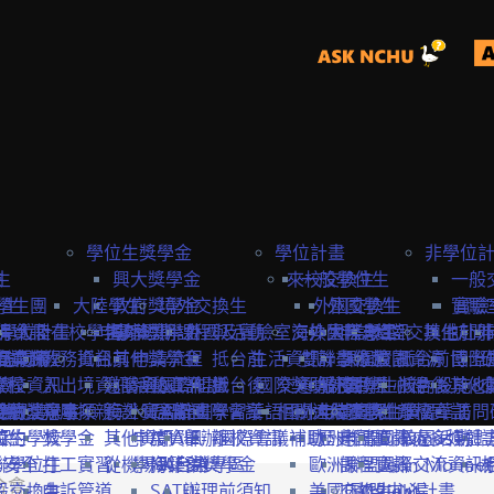
學位生獎學金
學位計畫
非學位
生
險
興大獎學金
來校交換生
一般學位生
一般
學生
學生團
大陸學生
政府獎學金
境外交換生
外國交換生
外國學生
實驗
實驗
學位計畫
請資訊
保
大陸在校學生
申請資訊
海外短期課程與活動
專案獎學金
外國及實驗室交換生
海外國際志工
大陸學生
申請資訊
大陸交換生
其他赴外
訪問
訪問卡
程資訊
申請流程
商業保
教務資訊
抵台前
其他獎學金
申請流程
抵台前
生活資訊
雙聯學位生
計畫緣起
課程資訊
校園資源
抵台前
博士
國際
流程
學校資訊
險
入出境資訊
邀請函&工作證
參與國際組織
活動資訊
抵台後
國際獎助計畫
交通資訊
服務目標
外國學生
交換生心得
抵台後
校內設施&
其他
生
要點
締約注意事項
雙聯獎學金
全民健
親屬探親
簽證&居留證
海外實習計畫
EAIE
主辦國際會議
學習華語
相關連結
國外
大陸交換生
申請資訊
大陸學生
國際化資源
離校資訊
學習華語
訪問
締約學校
位生
保
獎學金
其他資訊
申請資訊
APAIE
舉辦國際會議補助
離校資訊
歐洲聯盟Erasmus+計
歷史回顧
申請資訊
國際處多媒體
校園活動
身安全
聯學位生
打工實習
從機場到台中
學海築夢獎學金
NAFSA
入台證專區
歐洲聯盟Jean Monne
課程資訊
國際交流資訊
合會
氣
般交換生
申訴管道
SATU
辦理前須知
美國Fulbright計畫
交換生心得
歐盟中心