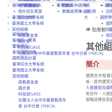
境外學生招生
各學院聯絡人
經驗分享
畢業離校
教職員申請資訊
中
銀
實
境外招生資源
教職員帶隊心得
前往興
訪
臺灣綜合大學系統
提名推薦
大
國際學
臺灣國立大學系統
國
點擊數: 6
其他組織
短
締結合約
高教基金會
辦
姊妹校一覽表
國合會
歐盟
其他組
雙聯學位
科技部GASE
參與國際組織
社團法人台中市基督教青年會 台中分會 (YMCA)
國際獎助計畫
簡介
臺灣綜合大學系統
臺灣國立大學系統
國際合作發展
其他組織
係、提供遭受
高教基金會
人道援助
及
國
國合會
術合作、人道
科技部GASE
策略目標及受
社團法人台中市基督教青年
會 台中分會 (YMCA)