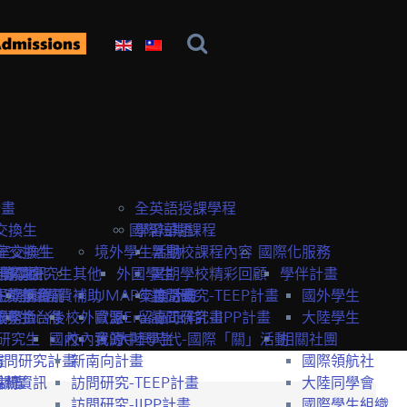
計畫
全英語授課學程
交換生
國際短期課程
學習華語
室交換生
室交換生
境外學生活動
暑期校課程內容
國際化服務
獎學金
研究生
申請資訊
訪問研究生
其他
外國學生
暑期學校精彩回顧
學伴計畫
生獎學金
短期課程
研究室資訊
抵台前
經費補助
UMAP交換計畫
年度活動
訪問研究-TEEP計畫
國外學生
服務
獎學金
交換生心得
抵台後
校外資源
歐盟Erasmus+計畫
留臺工作
訪問研究-IIPP計畫
大陸學生
研究生
國內
校內資源
我的中興時代-國際「關」活動
大陸學生
相關社團
畫
訪問研究計畫
新南向計畫
國際領航社
t計畫
系統
相關資訊
訪問研究-TEEP計畫
大陸同學會
訪問研究-IIPP計畫
國際學生組織