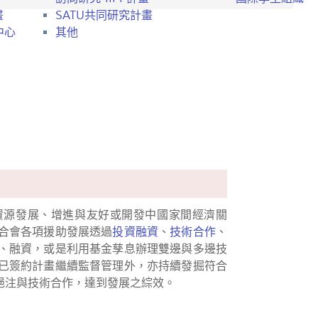
畫
SATU共同研究計畫
中心
其他
資源發展、增進與友好或開發中國家間經濟關
合會各項援助發展透過
投資融資
、
技術合作
、
、融資，或是利用基金孳息辦理雙邊與多邊技
已簽約計畫繼續監督管理外，亦持續發掘符合
挹注與技術合作，達到發展之綜效。