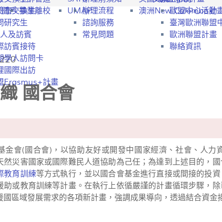
行開戶
驗室交換生
畢業離校
UMAP
辦理流程
澳洲New Colombo計
歐盟中心活動
問研究生
諮詢服務
臺灣歐洲聯盟
人及訪賓
常見問題
歐洲聯盟計畫
際訪賓接待
聯絡資訊
220
期學人訪問卡
理國際出訪
Erasmus+計畫
織 國合會
基金會(國合會)，以協助友好或開發中國家經濟、社會、人力
天然災害國家或國際難民人道協助為己任；為達到上述目的，國
際教育訓練
等方式執行，並以國合會基金進行直接或間接的投資
援助或教育訓練等計畫。在執行上依循嚴謹的計畫循環步驟，除
援國區域發展需求的各項新計畫，強調成果導向，透過結合資金