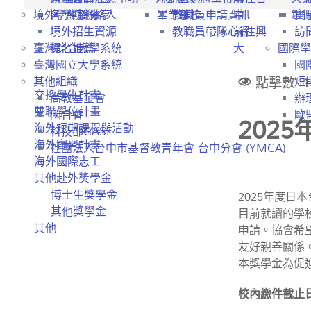
境外學生招生
各學院聯絡人
經驗分享
畢業離校
教職員申請資訊
中
銀
實
境外招生資源
教職員帶隊心得
前往興
訪
臺灣綜合大學系統
提名推薦
大
國際學
臺灣國立大學系統
國
點擊數: 1
其他組織
短
交換學生計畫
高教基金會
辦
雙聯學位計畫
國合會
歐盟
202
海外短期課程與活動
科技部GASE
海外實習計畫
社團法人台中市基督教青年會 台中分會 (YMCA)
海外國際志工
其他赴外獎學金
博士生獎學金
2025年度日
其他獎學金
目前就讀的學
其他
申請。協會希
友好親善關係
本獎學金為促
校內繳件截止