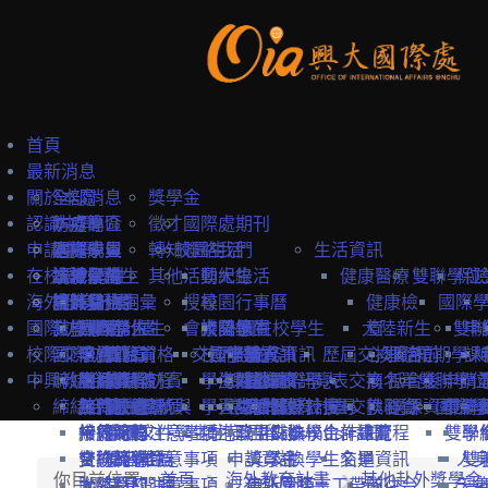
首頁
最新消息
關於本處
全部消息
獎學金
認識中興
防疫專區
本處簡介
徵才
國際處期刊
申請中興
國際學生
本處成員
選擇中興
轉知
校園生活
聯絡我們
生活資訊
在校境外學生
本地學生
法規彙編
認識台灣
境外學位生
其他
活動紀錄
興大生活
健康醫療
雙聯學位
保
海外教育計畫
教職員
中英雙語詞彙
認識台中
境外學位生
身分別
搜尋
校園行事曆
健康檢
國際
國際訪賓與學人
就學費用
交換學生計畫
國際學位生
外國新生
會議記錄
校園地圖
大陸學生
外國在校學生
大陸新生
查
雙聯
申
校際交流合作
國際訪賓
學費
申請簡章
國籍資格
抵台前
交換學校資訊
校內設施
國際學人
申請資訊
教務資訊
歷屆交換資訊
心理諮
抵台前
短期學人
課
中興教職員
締結合約
生活費
申請流程
關於國際訪賓
申請流程
抵台後
學生活動
海外地區
課程資訊
關於國際學人
姊妹校一覽表
選課資訊
交換名單
商
抵台後
雙聯學位
申請
締結合約
工作機會
熱門校統計
接待原則
締約注意事項
招生系所
統一證號與
學習生活
大陸地區
常見問題
交換教授計畫
海外教育計畫
工作證
姊妹校搜尋
交換心得
就醫資
選課資訊
國際學
申請
雙聯
常見問題
接待紀錄
締約流程
一般締約注意事項
申請文件
簽證
學生住宿
僑港澳生
歐盟Erasmus+計畫
居留證
姊妹校合作總覽
交換學生計畫流程
訊
雙聯
學
交換獎學金
合約範本
雙聯締約注意事項
提名推薦
學習華語
申請資訊
獎學金
交換學生名單
交通資訊
人
雙
你目前位置:
首頁
海外教育計畫
其他赴外獎學金
大陸簽約注意事項
聯絡窗口
常見問題
海外國際志工帶隊
申訴管道
前往台
天
一