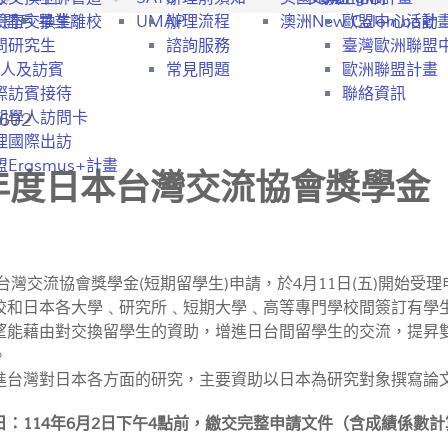
行開戶
驗室交換生
畢業離校
UMAP
辦理流程
澳洲New Colombo計
歐盟中心活動
問研究生
諮詢服務
臺灣歐洲聯盟
人及訪賓
常見問題
歐洲聯盟計畫
際訪賓接待
聯絡資訊
602
期學人訪問卡
理國際出訪
Erasmus+計畫
5年度日本台灣交流協會獎學金
本台灣交流協會獎學金(短期留學生)申請，於4月11日(五)開始受
校和日本各大學﹑研究所﹑短期大學﹑高等專門學校間簽訂有學
望能藉由對交換留學生的資助，增進日台間留學生的交流，提昇
。
進台灣對日本各方面的研究，主要資助以日本為研究對象撰寫論
日：114年6月2日下午4點前，繳交完整申請文件（含成績係數