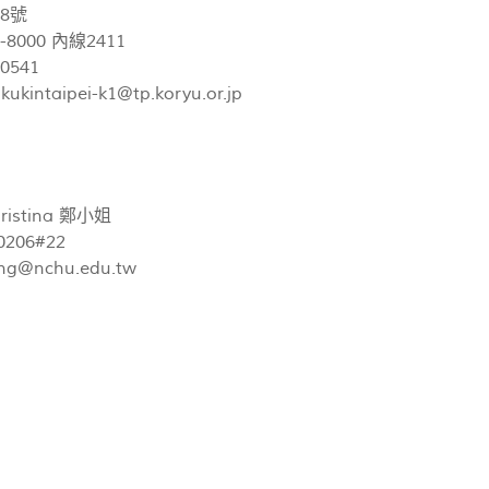
8號
3-8000 內線2411
-0541
kukintaipei-k1@tp.koryu.or.jp
istina 鄭小姐
0206#22
ng@nchu.edu.tw