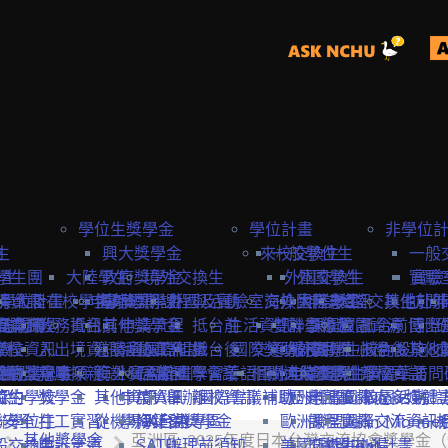
學位生獎學金
學位計畫
非學位
生
險
興大獎學金
來校交換生
一般學位生
一般
學生
學生團
大陸學生
政府獎學金
境外交換生
外國交換生
外國學生
實驗
實驗
學位計畫
請資訊
保
大陸在校學生
申請資訊
海外短期課程與活動
專案獎學金
外國及實驗室交換生
海外國際志工
大陸學生
申請資訊
大陸交換生
其他赴外
訪問
訪問卡
程資訊
申請流程
商業保
教務資訊
抵台前
其他獎學金
申請流程
抵台前
生活資訊
雙聯學位生
計畫緣起
課程資訊
校園資源
抵台前
博士
國際
流程
學校資訊
險
入出境資訊
邀請函&工作證
參與國際組織
活動資訊
抵台後
國際獎助計畫
交通資訊
服務目標
外國學生
交換生心得
抵台後
校內設施&
其他
生
要點
締約注意事項
雙聯獎學金
全民健
親屬探親
簽證&居留證
海外實習計畫
EAIE
主辦國際會議
學習華語
相關連結
國外
大陸交換生
申請資訊
大陸學生
國際化資源
離校資訊
學習華語
訪問
締約學校
位生
保
獎學金
其他資訊
申請資訊
APAIE
舉辦國際會議補助
離校資訊
歐洲聯盟Erasmus+計
歷史回顧
申請資訊
國際處多媒體
校園活動
身安全
聯學位生
打工實習
從機場到台中
學海築夢獎學金
NAFSA
入台證專區
歐洲聯盟Jean Monne
課程資訊
國際交流資訊
其他獎學金
亞洲區_2025年度日本台灣交流協會獎學金
氣
般交換生
申訴管道
SATU
辦理前須知
美國Fulbright計畫
交換生心得
歐盟中心