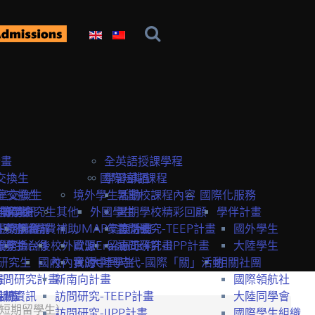
計畫
全英語授課學程
交換生
國際短期課程
學習華語
室交換生
室交換生
境外學生活動
暑期校課程內容
國際化服務
獎學金
研究生
申請資訊
訪問研究生
其他
外國學生
暑期學校精彩回顧
學伴計畫
生獎學金
短期課程
研究室資訊
抵台前
經費補助
UMAP交換計畫
年度活動
訪問研究-TEEP計畫
國外學生
服務
獎學金
交換生心得
抵台後
校外資源
歐盟Erasmus+計畫
留臺工作
訪問研究-IIPP計畫
大陸學生
研究生
國內
校內資源
我的中興時代-國際「關」活動
大陸學生
相關社團
畫
訪問研究計畫
新南向計畫
國際領航社
t計畫
系統
相關資訊
訪問研究-TEEP計畫
大陸同學會
（短期留學生）
訪問研究-IIPP計畫
國際學生組織