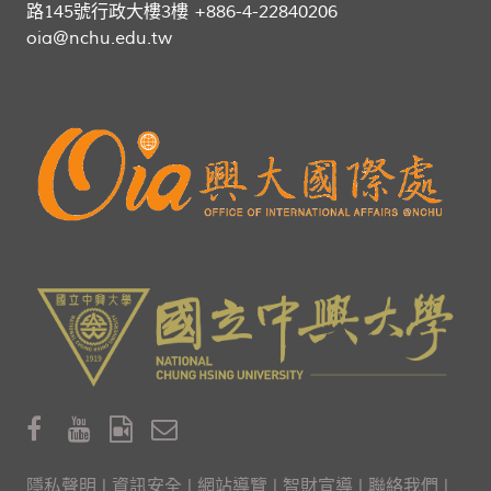
路145號行政大樓3樓 +886-4-22840206
際「關」活
oia@nchu.edu.tw
動
隱私聲明
|
資訊安全
|
網站導覽
|
智財宣導
|
聯絡我們
|