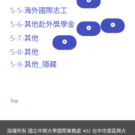
5-1-3-2-大陸地區
5-3-2-活動資訊
5-1-4-1-交換名單
5-1-5-交換獎學金
5-4-1-申請資訊
5-5-海外國際志工
5-1-4-2-交換心得
5-1-6-熱門校統計
5-4-2-學海築夢獎學
5-5-1-計畫緣起
5-6-其他赴外獎學金
金
5-1-7-常見問題
5-5-2-服務目標
5-6-1-博士生獎學金
5-7-其他
5-5-3-申請資訊
5-6-2-其他獎學金
5-7-1-
5-8-其他
5-5-4-歷史回顧
UMAP交換
5-9-其他_隱藏
5-5-5-志工心得_隱藏
計畫
5-7-2-歐盟
Erasmus+計
Top
畫
5-7-3-我的
中興時代-國
版權所有 國立中興大學國際事務處 402 台中市南區興大