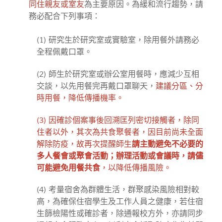
同住親友或室友
為主要原因。為緩和流行趨勢，請
務必配合下列事項：
(1) 研究生於研究室或實驗室，除用餐外請務必
全程佩戴口罩。
(2) 師生於研究室或辦公室用餐時，應減少互相
交談，以先用餐完再戴口罩聊天，
建議分區、分
時用餐，降低傳播機率。
(3) 因確診個案事後回溯匡列密切接觸者，除同
住者以外，其次為共食聚餐者，因目前尚未全面
解除防疫，故再次提醒師生
請主動避免不必要的
多人餐會或聚會活動；辦理活動或會議時，請儘
可能避免用餐共食
，以降低傳播風險。
(4) 考量宿舍為群體生活，群聚感染風險相對較
高，為確保住宿學生及工作人員之健康，若住宿
生篩檢陽性或確診者，除通報校方外，亦請同步