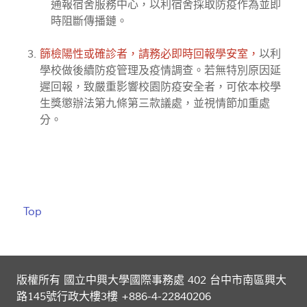
通報宿舍服務中心，以利宿舍採取防疫作為並即
時阻斷傳播鏈。
篩檢陽性或確診者，請務必即時回報學安室，
以利
學校做後續防疫管理及疫情調查。若無特別原因延
遲回報，致嚴重影響校園防疫安全者，可依本校學
生獎懲辦法第九條第三款議處，並視情節加重處
分。
Top
版權所有 國立中興大學國際事務處 402 台中市南區興大
路145號行政大樓3樓 +886-4-22840206