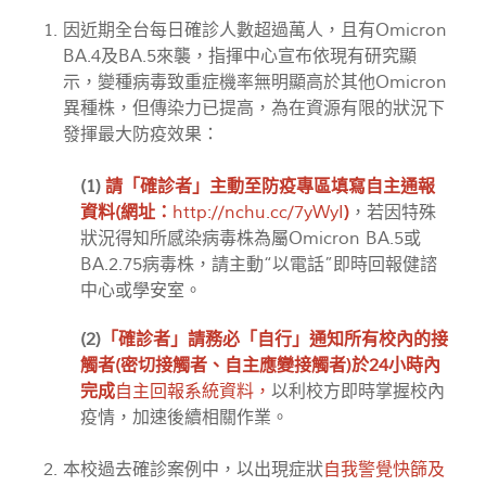
因近期全台每日確診人數超過萬人，且有Omicron
BA.4及BA.5來襲，指揮中心宣布依現有研究顯
示，變種病毒致重症機率無明顯高於其他Omicron
異種株，但傳染力已提高，為在資源有限的狀況下
發揮最大防疫效果：
(1)
請「確診者」主動至防疫專區填寫自主通報
資料(網址：
http://nchu.cc/7yWyI
)
，若因特殊
狀況得知所感染病毒株為屬Omicron BA.5或
BA.2.75病毒株，請主動“以電話”即時回報健諮
中心或學安室。
(2)
「確診者」請務必「自行」通知所有校內的接
觸者(密切接觸者、自主應變接觸者)於24小時內
完成
自主回報系統資料，
以利校方即時掌握校內
疫情，加速後續相關作業。
本校過去確診案例中，以出現症狀
自我警覺快篩及