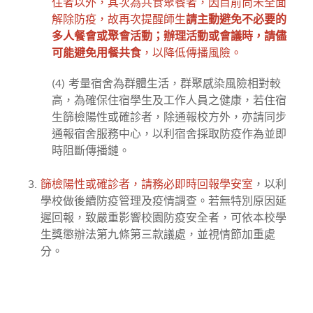
住者以外，其次為共食聚餐者，因目前尚未全面
解除防疫，故再次提醒師生
請主動避免不必要的
多人餐會或聚會活動；辦理活動或會議時，請儘
可能避免用餐共食
，以降低傳播風險。
(4) 考量宿舍為群體生活，群聚感染風險相對較
高，為確保住宿學生及工作人員之健康，若住宿
生篩檢陽性或確診者，除通報校方外，亦請同步
通報宿舍服務中心，以利宿舍採取防疫作為並即
時阻斷傳播鏈。
篩檢陽性或確診者，請務必即時回報學安室
，以利
學校做後續防疫管理及疫情調查。若無特別原因延
遲回報，致嚴重影響校園防疫安全者，可依本校學
生獎懲辦法第九條第三款議處，並視情節加重處
分。