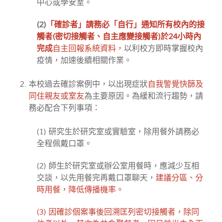
中心或學安室。
(2)
「確診者」請務必「自行」通知所有校內的接
觸者(密切接觸者、自主應變接觸者)於24小時內
完成
自主回報系統資料，
以利校方即時掌握校內
疫情，加速後續相關作業。
本校過去確診案例中，以出現症狀
自我警覺快篩及
同住親友或室友
為主要原因。為緩和流行趨勢，請
務必配合下列事項：
(1) 研究生於研究室或實驗室，除用餐外請務必
全程佩戴口罩。
(2) 師生於研究室或辦公室用餐時，應減少互相
交談，以先用餐完再戴口罩聊天，
建議分區、分
時用餐，降低傳播機率。
(3) 因確診個案事後回溯匡列密切接觸者，除同