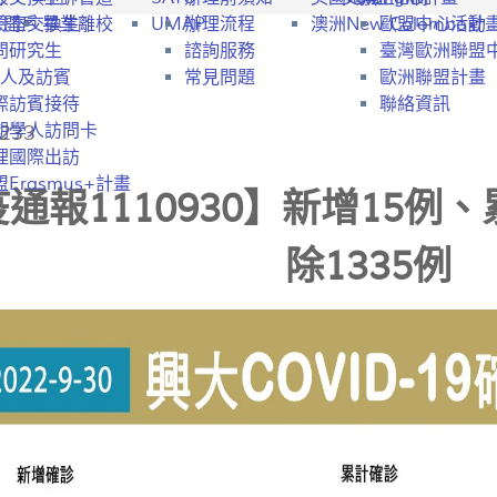
行開戶
驗室交換生
畢業離校
UMAP
辦理流程
澳洲New Colombo計
歐盟中心活動
問研究生
諮詢服務
臺灣歐洲聯盟
人及訪賓
常見問題
歐洲聯盟計畫
際訪賓接待
聯絡資訊
233
期學人訪問卡
理國際出訪
Erasmus+計畫
通報1110930】新增15例、
除1335例