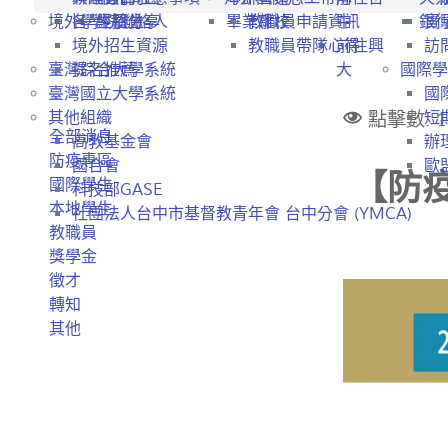
境外學生招生
各學院聯絡人
經驗分享
畢業離校
教職員申請資訊
中
銀
實
境外招生資源
教職員帶隊心得
前往興
訪
臺灣綜合大學系統
提名推薦
大
國際學
臺灣國立大學系統
國
點擊數: 1
其他組織
短
全部消息
高教基金會
辦
防疫專區
國合會
歐盟
【防疫
國際學生
科技部GASE
本地學生
社團法人台中市基督教青年會 台中分會 (YMCA)
教職員
獎學金
徵才
轉知
其他