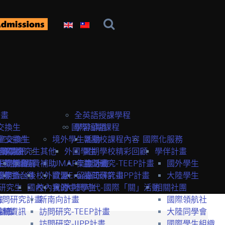
計畫
全英語授課學程
交換生
國際短期課程
學習華語
室交換生
室交換生
境外學生活動
暑期校課程內容
國際化服務
獎學金
研究生
申請資訊
訪問研究生
其他
外國學生
暑期學校精彩回顧
學伴計畫
生獎學金
短期課程
研究室資訊
抵台前
經費補助
UMAP交換計畫
年度活動
訪問研究-TEEP計畫
國外學生
服務
獎學金
交換生心得
抵台後
校外資源
歐盟Erasmus+計畫
留臺工作
訪問研究-IIPP計畫
大陸學生
研究生
國內
校內資源
我的中興時代-國際「關」活動
大陸學生
相關社團
畫
訪問研究計畫
新南向計畫
國際領航社
t計畫
系統
相關資訊
訪問研究-TEEP計畫
大陸同學會
訪問研究-IIPP計畫
國際學生組織