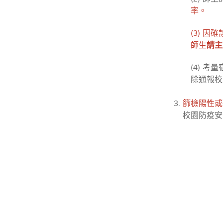
率。
(3) 
師生
請主
(4) 
除通報校
篩檢陽性或
校園防疫安