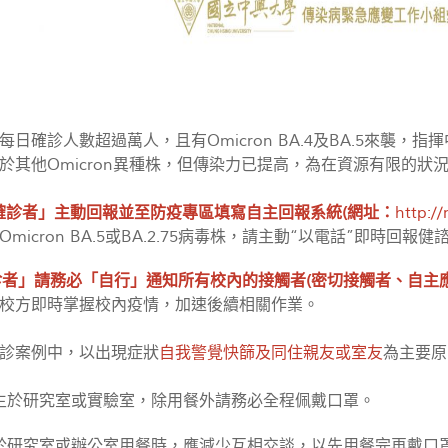
每日確診人數超過萬人，且有Omicron BA.4及BA.5來襲
於其他Omicron異種株，但傳染力已提高，為在資源有限的狀
確診者」主動回報並至防疫專區填寫自主回報系統(網址：
http:/
micron BA.5或BA.2.75病毒株，請主動“以電話”即時回報
者」請務必「自行」通知所有校內的接觸者(密切接觸者、自主應
校方即時掌握校內疫情，加速後續相關作業。
診案例中，以出現症狀
自我警覺快篩及同住親友或室友
為主要原
研究生於研究室或實驗室，除用餐外請務必全程佩戴口罩。
師生於研究室或辦公室用餐時，應減少互相交談，以先用餐完再戴口