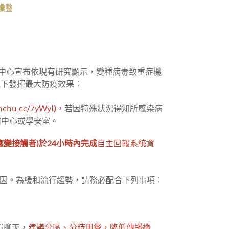
，指揮中心宣布依現有研究顯示，變種病毒致重症機
況下發揮最大防疫效果：
/nchu.cc/7yWyI
)
，
若因特殊狀況得知所感染病
健諮中心或學安室。
變接觸者)於24小時內完成
自主回報系統資
因。為緩和流行趨勢，請務必配合下列事項：
罩聊天，
建議分區、分時用餐，降低傳播機