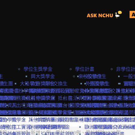
學位生獎學金
學位計畫
非學位
生
險
興大獎學金
來校交換生
一般學位生
一般
學生
學生團
大陸學生
政府獎學金
境外交換生
外國交換生
外國學生
實驗
實驗
學位計畫
請資訊
保
大陸在校學生
申請資訊
海外短期課程與活動
專案獎學金
外國及實驗室交換生
海外國際志工
大陸學生
申請資訊
大陸交換生
其他赴外
訪問
訪問卡
程資訊
申請流程
商業保
教務資訊
抵台前
其他獎學金
申請流程
抵台前
生活資訊
雙聯學位生
計畫緣起
課程資訊
校園資源
抵台前
博士
國際
流程
學校資訊
險
入出境資訊
邀請函&工作證
參與國際組織
活動資訊
抵台後
國際獎助計畫
交通資訊
服務目標
外國學生
交換生心得
抵台後
校內設施&
其他
生
要點
締約注意事項
雙聯獎學金
全民健
親屬探親
簽證&居留證
海外實習計畫
EAIE
主辦國際會議
學習華語
相關連結
國外
大陸交換生
申請資訊
大陸學生
國際化資源
離校資訊
學習華語
訪問
締約學校
位生
保
獎學金
其他資訊
申請資訊
APAIE
舉辦國際會議補助
離校資訊
歐洲聯盟Erasmus+計
歷史回顧
申請資訊
國際處多媒體
校園活動
身安全
聯學位生
打工實習
從機場到台中
學海築夢獎學金
NAFSA
入台證專區
歐洲聯盟Jean Monne
課程資訊
國際交流資訊
報1110930】新增15例、累計1593例、累計解除1335例
氣
般交換生
申訴管道
SATU
辦理前須知
美國Fulbright計畫
交換生心得
歐盟中心