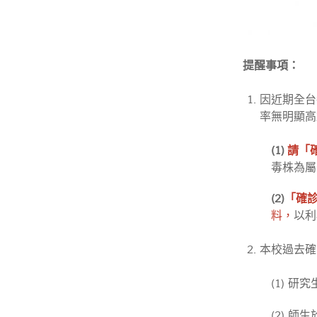
提醒事項：
因近期全台
率無明顯高
(1)
請「
毒株為屬O
(2)
「確診
料，
以利
本校過去確
(1) 
(2) 