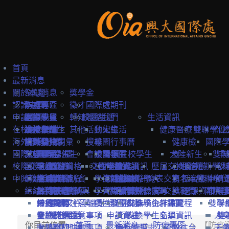
首頁
最新消息
關於本處
全部消息
獎學金
認識中興
防疫專區
本處簡介
徵才
國際處期刊
申請中興
國際學生
本處成員
選擇中興
轉知
校園生活
聯絡我們
生活資訊
在校境外學生
本地學生
法規彙編
認識台灣
境外學位生
其他
活動紀錄
興大生活
健康醫療
雙聯學位
保
海外教育計畫
教職員
中英雙語詞彙
認識台中
境外學位生
身分別
搜尋
校園行事曆
健康檢
國際
國際訪賓與學人
就學費用
交換學生計畫
國際學位生
外國新生
會議記錄
校園地圖
大陸學生
外國在校學生
大陸新生
查
雙聯
申
校際交流合作
國際訪賓
學費
申請簡章
國籍資格
抵台前
交換學校資訊
校內設施
國際學人
申請資訊
教務資訊
歷屆交換資訊
心理諮
抵台前
短期學人
課
中興教職員
締結合約
生活費
申請流程
關於國際訪賓
申請流程
抵台後
學生活動
海外地區
課程資訊
關於國際學人
姊妹校一覽表
選課資訊
交換名單
商
抵台後
雙聯學位
申請
締結合約
工作機會
熱門校統計
接待原則
締約注意事項
招生系所
統一證號與
學習生活
大陸地區
常見問題
交換教授計畫
海外教育計畫
工作證
姊妹校搜尋
交換心得
就醫資
選課資訊
國際學
申請
雙聯
常見問題
接待紀錄
締約流程
一般締約注意事項
申請文件
簽證
學生住宿
僑港澳生
歐盟Erasmus+計畫
居留證
姊妹校合作總覽
交換學生計畫流程
訊
雙聯
學
交換獎學金
合約範本
雙聯締約注意事項
提名推薦
學習華語
申請資訊
獎學金
交換學生名單
交通資訊
人
雙
你目前位置:
首頁
最新消息
防疫專區
【防疫通
大陸簽約注意事項
聯絡窗口
常見問題
海外國際志工帶隊
申訴管道
前往台
天
一