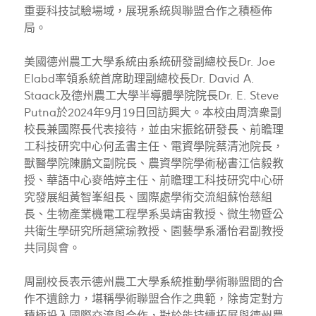
重要科技試驗場域，展現系統與聯盟合作之積極佈
局。
美國德州農工大學系統由系統研發副總校長Dr. Joe
Elabd率領系統首席助理副總校長Dr. David A.
Staack及德州農工大學半導體學院院長Dr. E. Steve
Putna於2024年9月19日回訪興大。本校由周濟衆副
校長兼國際長代表接待，並由宋振銘研發長、前瞻理
工科技研究中心何孟書主任、電資學院蔡清池院長，
獸醫學院陳鵬文副院長、農資學院學術秘書江信毅教
授、華語中心麥皓婷主任、前瞻理工科技研究中心研
究發展組黃智峯組長、國際處學術交流組蘇怡慈組
長、生物產業機電工程學系吳靖宙教授、微生物暨公
共衛生學研究所趙黛瑜教授、園藝學系潘怡君副教授
共同與會。
周副校長表示德州農工大學系統推動學術聯盟間的合
作不遺餘力，堪稱學術聯盟合作之典範，除肯定對方