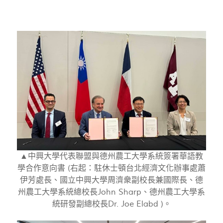
▲中興大學代表聯盟與德州農工大學系統簽署華語教
學合作意向書 (右起：駐休士頓台北經濟文化辦事處蕭
伊芳處長、國立中興大學周濟衆副校長兼國際長、德
州農工大學系統總校長John Sharp、德州農工大學系
統研發副總校長Dr. Joe Elabd )。