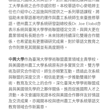
積極投入國際交流與合作，對於能持續拓展與德州農
工大學系統之合作亦感欣慰。本校華語中心麥皓婷主
任也介紹中心之設施與所提供之一系列華語課程，將
協助未來華語基地的運作與農工系統師生來臺進修華
語。德州農工大學系統研發副總校長Dr. Joe Elabd亦
表示系統與臺灣大學學術聯盟穩定交流，與興大更在
農業領域有長期合作，未來除將持續深化雙邊合作關
係，也希望能有更豐碩研究成果，對於華語文教育之
合作則樂見其開展並有高度期待。
中興大學
作為臺灣大學學術聯盟農業領域主責學校，
與美國德州農工大學系統原有許多實質交流，雙方學
術及研究合作密切，師生亦頻繁互動，透過此次系統
與聯盟的深度交流，相信能更進一步推動雙邊於學
術、教育及文化上的合作，深化臺灣大學學術聯盟成
員與美國領先學府之夥伴關係，進而促進國際人才之
流動。本次會議除見證本校與美國合作夥伴友好情誼
及交流成果，亦揭開本校與德州農工大學系統華語文
教育領域合作新篇章。