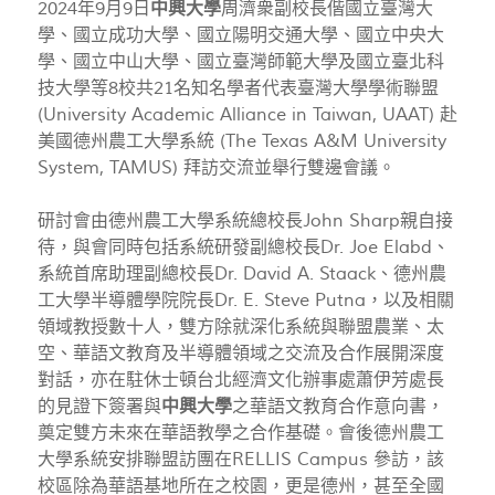
2024年9月9日
中興大學
周濟衆副校長偕國立臺灣大
學、國立成功大學、國立陽明交通大學、國立中央大
學、國立中山大學、國立臺灣師範大學及國立臺北科
技大學等8校共21名知名學者代表臺灣大學學術聯盟
(University Academic Alliance in Taiwan, UAAT) 赴
美國德州農工大學系統 (The Texas A&M University
System, TAMUS) 拜訪交流並舉行雙邊會議。
研討會由德州農工大學系統總校長John Sharp親自接
待，與會同時包括系統研發副總校長Dr. Joe Elabd、
系統首席助理副總校長Dr. David A. Staack、德州農
工大學半導體學院院長Dr. E. Steve Putna，以及相關
領域教授數十人，雙方除就深化系統與聯盟農業、太
空、華語文教育及半導體領域之交流及合作展開深度
對話，亦在駐休士頓台北經濟文化辦事處蕭伊芳處長
的見證下簽署與
中興大學
之華語文教育合作意向書，
奠定雙方未來在華語教學之合作基礎。會後德州農工
大學系統安排聯盟訪團在RELLIS Campus 參訪，該
校區除為華語基地所在之校園，更是德州，甚至全國