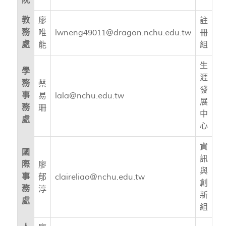
院
教
廖
註
務
唯
lwneng49011@dragon.nchu.edu.tw
冊
處
能
組
生
學
涯
務
蔡
發
事
易
lala@nchu.edu.tw
展
務
珊
中
處
心
資
國
訊
際
廖
與
事
郁
claireliao@nchu.edu.tw
創
務
淳
新
處
組