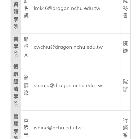
劉
院
資
名
lmk46@dragon.nchu.edu.tw
祕
訊
凱
書
學
院
醫
邱
院
學
垂
cwchiu@dragon.nchu.edu.tw
辦
院
文
循
環
簡
經
院
慎
shenju@dragon.nchu.edu.tw
濟
辦
汝
學
院
管
黃
行
理
琇
ishine@nchu.edu.tw
銷
學
瑩
系