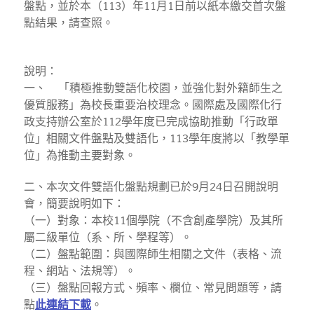
盤點，並於本（113）年11月1日前以紙本繳交首次盤
點結果，請查照。
說明：
一、 「積極推動雙語化校園，並強化對外籍師生之
優質服務」為校長重要治校理念。國際處及國際化行
政支持辦公室於112學年度已完成協助推動「行政單
位」相關文件盤點及雙語化，113學年度將以「教學單
位」為推動主要對象。
二、本次文件雙語化盤點規劃已於9月24日召開說明
會，簡要說明如下：
（一）對象：本校11個學院（不含創產學院）及其所
屬二級單位（系、所、學程等）。
（二）盤點範圍：與國際師生相關之文件（表格、流
程、網站、法規等）。
（三）盤點回報方式、頻率、欄位、常見問題等，請
點
此連結下載
。