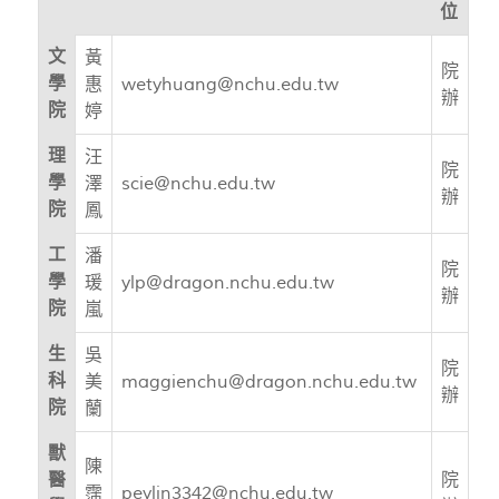
位
文
黃
院
學
惠
wetyhuang@nchu.edu.tw
辦
院
婷
理
汪
院
學
澤
scie@nchu.edu.tw
辦
院
鳳
工
潘
院
學
瑗
ylp@dragon.nchu.edu.tw
辦
院
嵐
生
吳
院
科
美
maggienchu@dragon.nchu.edu.tw
辦
院
蘭
獸
陳
醫
院
霈
peylin3342@nchu.edu.tw