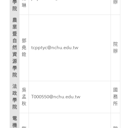
學
辦
琳
院
農
業
暨
自
鄧
院
然
堯
tcpptyc@nchu.edu.tw
辦
資
銓
源
學
院
法
吳
國
政
孟
T000550@nchu.edu.tw
務
學
秋
所
院
電
機