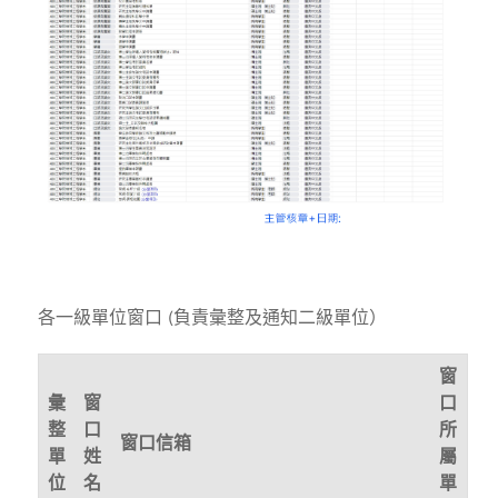
各一級單位窗口 (負責彙整及通知二級單位）
窗
彙
窗
口
整
口
所
窗口信箱
單
姓
屬
位
名
單