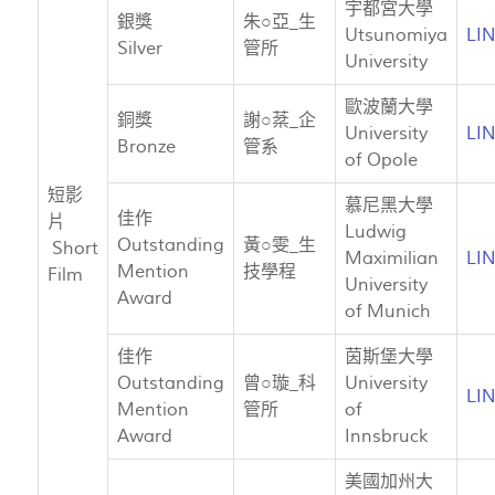
宇都宮大學
銀獎
朱○亞_生
Utsunomiya
LI
Silver
管所
University
歐波蘭大學
銅獎
謝○棻_企
University
LI
Bronze
管系
of Opole
短影
慕尼黑大學
佳作
片
Ludwig
Outstanding
黃○雯_生
Short
Maximilian
LI
Mention
技學程
Film
University
Award
of Munich
佳作
茵斯堡大學
Outstanding
曾○璇_科
University
LI
Mention
管所
of
Award
Innsbruck
美國加州大