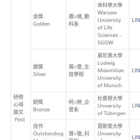
命科學大學
Warsaw
金獎
蕭○晴_動
University
LI
Golden
科系
of Life
Sciences -
SGGW
慕尼黑大學
Ludwig
銀獎
黃○雯_生
Maximilian
LI
Silver
技學程
University
of Munich
研修
杜賓根大學
銅獎
柯○婷_企
心得
University
LI
Bronze
管系
圖文
of Tübingen
Post
佳作
茵斯堡大學
Outstanding
曾○璇_科
University
LI