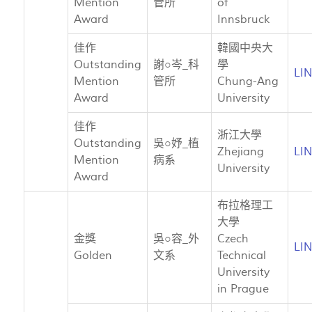
Mention
管所
of
Award
Innsbruck
佳作
韓國中央大
Outstanding
謝○岑_科
學
LI
Mention
管所
Chung-Ang
Award
University
佳作
浙江大學
Outstanding
吳○妤_植
Zhejiang
LI
Mention
病系
University
Award
布拉格理工
大學
金獎
吳○容_外
Czech
LI
Golden
文系
Technical
University
in Prague