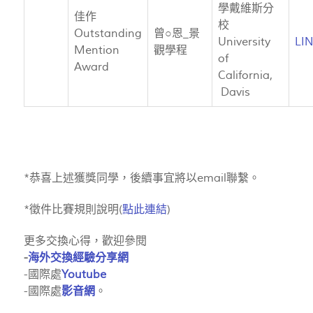
學戴維斯分
佳作
校
Outstanding
曾○恩_景
University
LI
Mention
觀學程
of
Award
California,
Davis
*恭喜上述獲獎同學，後續事宜將以email聯繫。
*徵件比賽規則說明(
點此連結
)
更多交換心得，歡迎參閱
-
海外交換經驗分享網
-國際處
Youtube
-國際處
影音網
。