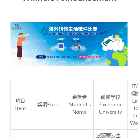
作
連
獲獎者
研修學校
項目
Li
獎項Prize
Student's
Exchange
Item
t
Name
University
th
Wo
波蘭華沙生