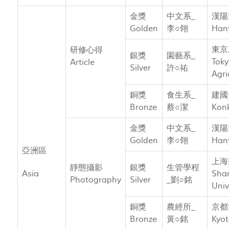
金獎
中文系_
漢陽
Golden
李○翎
Hany
東京
研修心得
銀獎
園藝系_
Toky
Article
Silver
許○祐
Agri
銅獎
食生系_
建國
Bronze
蔡○潔
Konk
金獎
中文系_
漢陽
Golden
李○翎
Hany
亞洲區
上海
靜態攝影
銀獎
生管學程
Asia
Shan
Photography
Silver
_劉○銘
Univ
銅獎
農經所_
京都
Bronze
黃○銘
Kyot