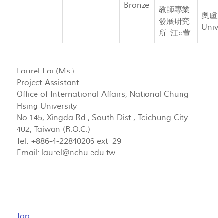
Bronze
教師專業
奧盧
發展研究
Univ
所_江○萱
Laurel Lai (Ms.)
Project Assistant
Office of International Affairs, National Chung
Hsing University
No.145, Xingda Rd., South Dist., Taichung City
402, Taiwan (R.O.C.)
Tel: +886-4-22840206 ext. 29
Email:
laurel@nchu.edu.tw
Top