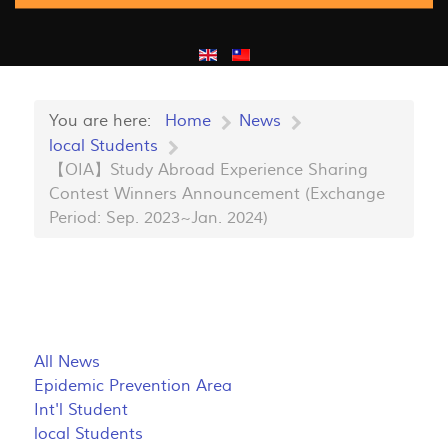
You are here:
Home
News
local Students
【OIA】Study Abroad Experience Sharing
Contest Winners Announcement (Exchange
Period: Sep. 2023~Jan. 2024)
All News
Epidemic Prevention Area
Int'l Student
local Students