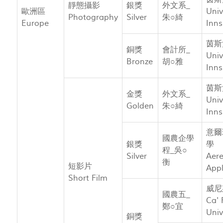
靜態攝影
銀獎
外文系_
歐洲區
Univ
Photography
Silver
朱○綺
Europe
Inns
茵斯
銅獎
會計所_
Univ
Bronze
胡○雅
Inns
茵斯
金獎
外文系_
Univ
Golden
朱○綺
Inns
意爾
國農企學
銀獎
學
程_吳○
Silver
Aere
衡
短影片
Appl
Short Film
威尼
國農五_
Ca' 
鄭○宜
Univ
銅獎