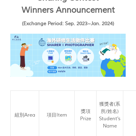
Winners Announcement
(Exchange Period: Sep. 2023~Jan. 2024)
獲獎者(系
獎項
所/姓名)
組別Area
項目Item
Prize
Student's
Name