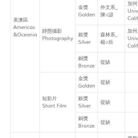
加州
金獎
外文系_
Univ
Golden
陳○諺
Cali
美澳區
Americas
靜態攝影
加州
&Oceania
銀獎
森林系_
Photography
Univ
Silver
楊○欣
Cali
銅獎
從缺
Bronze
金獎
從缺
Golden
短影片
銀獎
從缺
Short Film
Silver
銅獎
從缺
Bronze