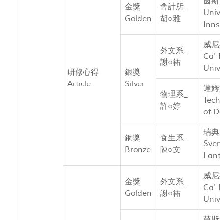
茵斯
金獎
會計所_
Univ
Golden
胡○雅
Inns
威尼
外文系_
Ca' 
謝○祐
Univ
研修心得
銀獎
Article
Silver
達姆
物理系_
Tech
許○婷
of 
瑞典
銅獎
食生系_
Sver
Bronze
陳○文
Lant
威尼
金獎
外文系_
Ca' 
Golden
謝○祐
Univ
茵斯