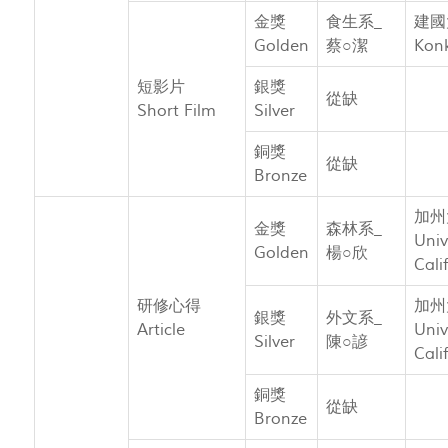
金獎
食生系_
建國
Golden
蔡○潔
Konk
短影片
銀獎
從缺
Short Film
Silver
銅獎
從缺
Bronze
加州
金獎
森林系_
Univ
Golden
楊○欣
Cali
研修心得
加州
銀獎
外文系_
Article
Univ
Silver
陳○諺
Cali
銅獎
從缺
Bronze